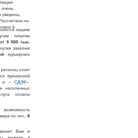
изации
 очень
ы уверены,
Рассчитана на
елано в
вляется нашим
учае покупки
от 5 000 тыс.
окупки заказчик
лей
курьерских
в регионы стоит
ся курьерской
» и «
СДЭК
».
и населенных
слуга оплаты
 возможность
жера по тел.:
8
звонит Вам и
 Вы можете в