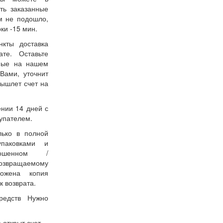
ть заказанные
м не подошло,
ки -15 мин.
нкты доставка
ате. Оставьте
нные на нашем
Вами, уточнит
вышлет счет на
ении 14 дней с
упателем.
лько в полной
упаковками и
ошенном /
возвращаемому
ожена копия
к возврата.
редств Нужно
 открыт счет