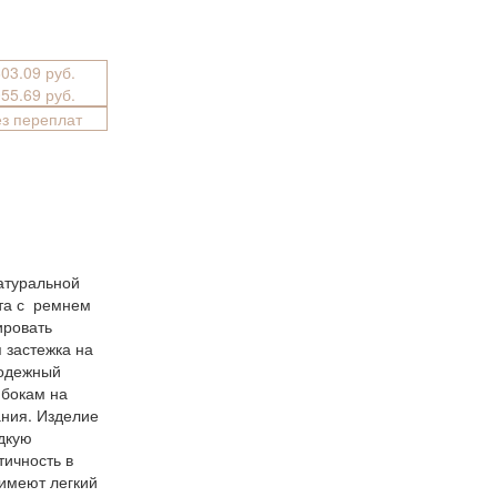
603.09 руб.
055.69 руб.
ез переплат
атуральной
та с ремнем
ировать
 застежка на
лодежный
 бокам на
ния. Изделие
дкую
тичность в
 имеют легкий