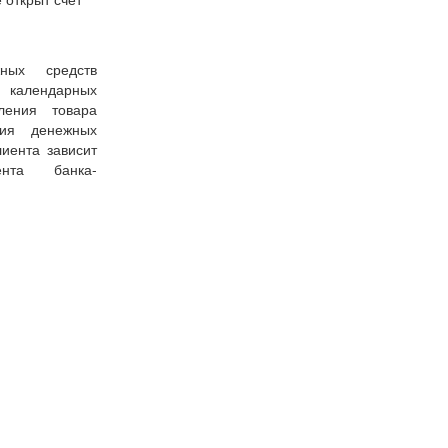
ных средств
7 календарных
ения товара
ния денежных
иента зависит
ента банка-