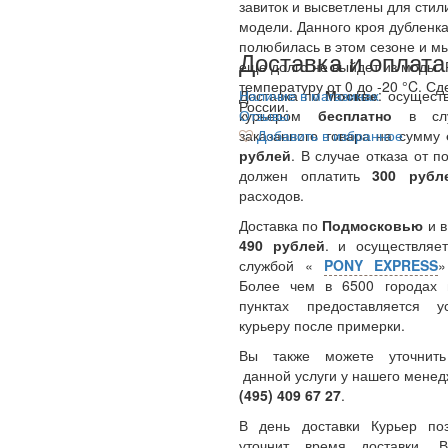
завиток и высветлены для стил
модели. Данного кроя дубленка
полюбилась в этом сезоне и м
Доставка и оплата
еще долго не выйдет из моды. 
температуру от 0 до -20 °C. Сд
Доставка по
Наличие в магазинах
Москве
: осущест
России.
курьером
Отзывы
бесплатно
в сл
заказанного товара на сумму
Добавить в избранное
рублей
. В случае отказа от п
должен оплатить
300
руб
расходов.
Доставка по
Подмосковью
и 
490 рублей
. и осуществляет
службой «
PONY EXPRESS
Более чем в 6500 городах 
пунктах предоставляется у
курьеру после примерки.
Вы также можете уточнить
данной услуги у нашего менед
(495) 409 67 27
.
В день доставки Курьер по
уточнит время доставки.