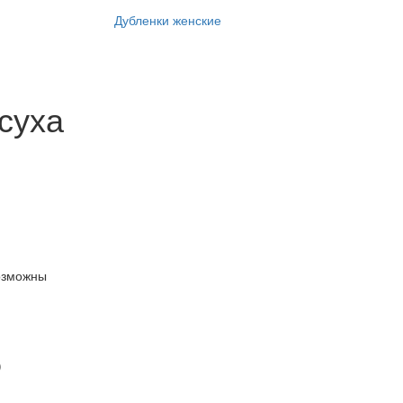
Дубленки женские
суха
озможны
)