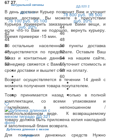
67 27
.
натуральной овчины
ДД-320 2
В день доставки Курьер позвонит Вам и уточнит
ДД-316 тб
78 800 руб.
98 500
время доставки. Вы можете в присутствии
76 100 руб.
95 100
руб.
20%
Курьера примерить заказанные Вами вещи, и
руб.
20%
44
если что-то Вам не подошло, вернуть курьеру.
42
46
Время примерки -15 мин.
44
48
В остальные населенные пункты доставка
46
50
осуществляется по предоплате. Оставьте Ваш
48
52
заказ и контактные данные на нашем сайте,
50
54
менеджер свяжется с Вами, уточнит стоимость и
52
56
сроки доставки и вышлет счет на оплату.
58
60
Возврат осуществляется в течении 14 дней с
момента получения товара покупателем.
Товар принимается назад только в полной
комплектации, со всеми упаковками и
наклейками, в непоношенном /
неиспользованном виде. К возвращаемому
товару должна быть приложена копия накладной
и заполненный бланк возврата.
Дубленка длинная с мехом
Для получения денежных средств Нужно
тиградо