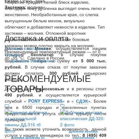
Сезон
: Осень-Зима
Покрытие придает легкий блеск изделию,
Застежка
: молния
благодаря чему дубленка выглядит очень легко и
женственно. Необработанные края, со слегка
выпущенным белым мехом, визуально
облегчают и добавляют нежности в изделие. Тип
застежки – молния. Отложной воротник
Доставка и оплата
застегивается на молнию. Та же боковые
карманы можно плотно закрыть на молнию.
Доставка по
Наличие в магазинах
Москве
: осуществляется нашим
Рекомендуемый температурный режим — от 0
курьером
Отзывы
бесплатно
в случае покупки
до -35 °C. Сделано в России.
заказанного товара на сумму
Добавить в избранное
от 5 000 тыс.
рублей
. В случае отказа от покупки заказчик
должен оплатить
300
рублей
курьерских
РЕКОМЕНДУЕМЫЕ
расходов.
ТОВАРЫ
Доставка по
Подмосковью
и в регионы стоит
490 рублей
. и осуществляется курьерской
службой «
PONY EXPRESS
» и «
СДЭК
». Более
чем в 6500 городах и населенных пунктах
предоставляется услуга оплаты курьеру после
примерки.
Вы также можете уточнить возможность данной
Дубленка женская
услуги у нашего менеджера по тел.:
8 (495) 409
Длинная дубленка из
классическая