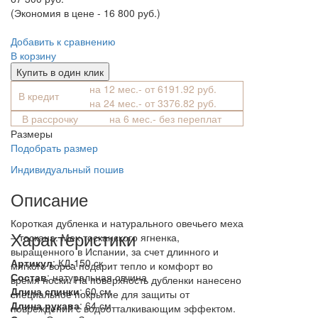
(Экономия в цене - 16 800 руб.)
Добавить к сравнению
В корзину
Купить в один клик
на 12 мес.- от 6191.92 руб.
В кредит
на 24 мес.- от 3376.82 руб.
В рассрочку
на 6 мес.- без переплат
Размеры
Подобрать размер
Индивидуальный пошив
Описание
Короткая дубленка и натурального овечьего меха
Характеристики
– тоскана. Мех тосканского ягненка,
выращенного в Испании, за счет длинного и
Артикул
: КД-150 ск
мягкого ворса подарит тепло и комфорт во
Состав
:
натуральная овчина
время носки. На поверхность дубленки нанесено
Длина спинки
: 60 см
специальное покрытие для защиты от
Длина рукава
: 64 см
повреждений с водоотталкивающим эффектом.