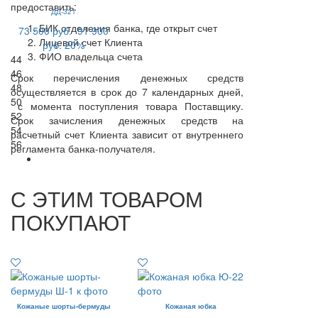
предоставить:
ДД-321
БИК отделения банка, где открыт счет
73 500 руб.
91 900
Лицевой счет Клиента
руб.
20%
ФИО владельца счета
44
46
Срок перечисления денежных средств
48
осуществляется в срок до 7 календарных дней,
50
с момента поступления товара Поставщику.
52
Срок зачисления денежных средств на
54
расчетный счет Клиента зависит от внутреннего
56
регламента банка-получателя.
С ЭТИМ ТОВАРОМ
ПОКУПАЮТ
Кожаные шорты-бермуды
Кожаная юбка