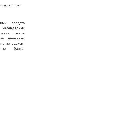
 открыт счет
ных средств
7 календарных
ения товара
ния денежных
иента зависит
ента банка-