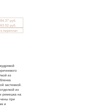
084.37 руб.
863.52 руб.
ез переплат
 кудрявой
оричневого
лкой из
убленка
ой застежкой.
отделкой из
х ремешка на
ачены при
ик и