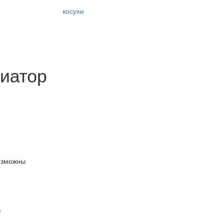
косухи
иатор
озможны
)