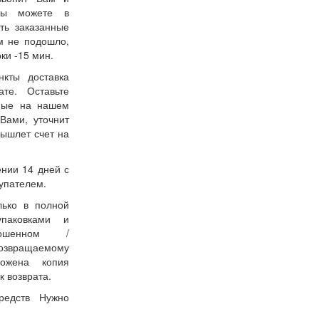
 Вы можете в
ть заказанные
м не подошло,
ки -15 мин.
нкты доставка
ате. Оставьте
нные на нашем
Вами, уточнит
вышлет счет на
ении 14 дней с
упателем.
лько в полной
упаковками и
ошенном /
возвращаемому
ожена копия
к возврата.
редств Нужно