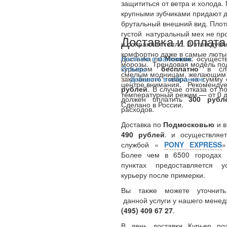
защититься от ветра и холода.
крупными зубчиками придают 
брутальный внешний вид. Плот
густой натуральный мех не пр
Доставка и оплата
и сохраняет тепло. В этой дубл
комфортно даже в самые люты
Доставка по
Наличие в магазинах
Москве
: осущест
морозы. Трендовая модель по
курьером
Отзывы
бесплатно
в сл
смелым модницам, желающим 
заказанного товара на сумму
Добавить в избранное
центре внимания. Рекоменду
рублей
. В случае отказа от п
температурный режим — от 0 д
должен оплатить
300
руб
Сделано в России.
расходов.
Доставка по
Подмосковью
и 
490 рублей
. и осуществляет
службой «
PONY EXPRESS
Более чем в 6500 городах 
пунктах предоставляется у
курьеру после примерки.
Вы также можете уточнить
данной услуги у нашего менед
(495) 409 67 27
.
В день доставки Курьер по