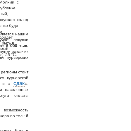
 Молнии с
дубленке
ный,
опускает холод
енке будет
е
вляется нашим
дойдет
учае покупки
быть в
от 5 000 тыс.
емый
окупки заказчик
о -25 °C.
лей
курьерских
в регионы стоит
ся курьерской
» и «
СДЭК
».
и населенных
слуга оплаты
 возможность
жера по тел.:
8
звонит Вам и