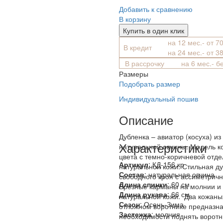
Добавить к сравнению
В корзину
Купить в один клик
на 12 мес.- от 7
В кредит
на 24 мес.- от 3
В рассрочку
на 6 мес.- б
Размеры
Подобрать размер
Индивидуальный пошив
Описание
Дубленка – авиатор (косуха) из
Характеристики
натуральной овчины. Модель к
цвета с темно-коричневой отде
Артикул
: КД-156 кр
натуральной кожи. Стильная д
Состав
:
натуральная овчина
свободного кроя с ассиметричн
Длина спинки
: 60 см
Врезные карманы на молнии и 
Длина рукава
: 66 см
натуральной кожи. Два кожаны
Сезон
: Осень-Зима
отложном воротнике предназн
Застежка
: молния
необходимости поднять воротн