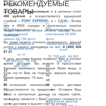
РЕКОМЕНДУЕМЫЕ
расходов.
ТОВАРЫ
Доставка по
Подмосковью
и в регионы стоит
490 рублей
. и осуществляется курьерской
службой «
PONY EXPRESS
» и «
СДЭК
». Более
чем в 6500 городах и населенных пунктах
предоставляется услуга оплаты курьеру после
примерки.
Вы также можете уточнить возможность данной
Дубленка авиатор из
Кожаная куртка утеплённая
услуги у нашего менеджера по тел.:
8 (495) 409
натуральной овчины
КК-658
67 27
.
КД-139
51 700 руб.
64 600
В день доставки Курьер позвонит Вам и уточнит
60 900 руб.
76 100
руб.
20%
время доставки. Вы можете в присутствии
руб.
20%
42
Курьера примерить заказанные Вами вещи, и
42
44
если что-то Вам не подошло, вернуть курьеру.
44
46
Время примерки -15 мин.
46
48
В остальные населенные пункты доставка
48
50
осуществляется по предоплате. Оставьте Ваш
50
заказ и контактные данные на нашем сайте,
52
менеджер свяжется с Вами, уточнит стоимость и
сроки доставки и вышлет счет на оплату.