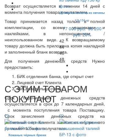
Возврат осуществляется в течении 14 дней с
момента получения товара покупателем.
Дубленка авиатор из овчины
Товар принимается назад только в полной
КД-156 кр
комплектации, со всеми упаковками и
77 000 руб.
96 200
наклейками, в непоношенном /
руб.
20%
неиспользованном виде. К возвращаемому
42
товару должна быть приложена копия накладной
44
и заполненный бланк возврата.
46
48
Для получения денежных средств Нужно
предоставить:
БИК отделения банка, где открыт счет
Лицевой счет Клиента
С ЭТИМ ТОВАРОМ
ФИО владельца счета
ПОКУПАЮТ
Срок перечисления денежных средств
осуществляется в срок до 7 календарных дней,
с момента поступления товара Поставщику.
Срок зачисления денежных средств на
расчетный счет Клиента зависит от внутреннего
регламента банка-получателя.
Кожаные чёрные брюки