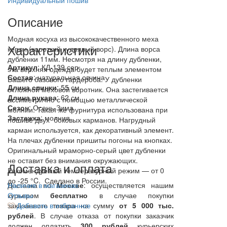
Индивидуальный пошив
Описание
Модная косуха из высококачественного меха
Характеристики
керли (короткий кудрявый ворс). Длина ворса
дубленки 11мм. Несмотря на длину дубленки,
Артикул
: КД-139 сер
эта верхняя одежда будет теплым элементом
Состав
:
натуральная овчина
Вашего базового гардероба. У дубленки
Длина спинки
: 55 см
отложной меховой воротник. Она застегивается
Длина рукава
: 62 см
ассиметрично с помощью металлической
Сезон
: Осень-Зима
молнии. Такая же фурнитура использована при
Застежка
: молния
пошиве двух боковых карманов. Нагрудный
карман используется, как декоративный элемент.
На плечах дубленки пришиты погоны на кнопках.
Оригинальный мраморно-серый цвет дубленки
не оставит без внимания окружающих.
Доставка и оплата
Рекомендуемый температурный режим — от 0
до -25 °C. Сделано в России.
Доставка по
Наличие в магазинах
Москве
: осуществляется нашим
курьером
Отзывы
бесплатно
в случае покупки
заказанного товара на сумму
Добавить в избранное
от 5 000 тыс.
рублей
. В случае отказа от покупки заказчик
должен оплатить
300
рублей
курьерских