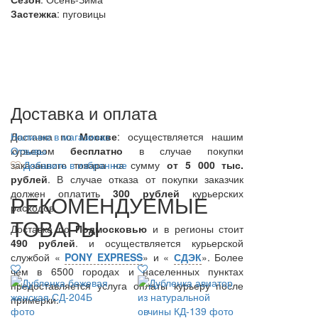
Застежка
: пуговицы
Доставка и оплата
Доставка по
Наличие в магазинах
Москве
: осуществляется нашим
курьером
Отзывы
бесплатно
в случае покупки
заказанного товара на сумму
Добавить в избранное
от 5 000 тыс.
рублей
. В случае отказа от покупки заказчик
должен оплатить
300
рублей
курьерских
РЕКОМЕНДУЕМЫЕ
расходов.
ТОВАРЫ
Доставка по
Подмосковью
и в регионы стоит
490 рублей
. и осуществляется курьерской
службой «
PONY EXPRESS
» и «
СДЭК
». Более
чем в 6500 городах и населенных пунктах
предоставляется услуга оплаты курьеру после
примерки.