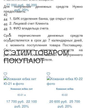
77 000 руб.
96 200
Для получения денежных средств Нужно
руб.
20%
предоставить:
42
БИК отделения банка, где открыт счет
44
Лицевой счет Клиента
46
ФИО владельца счета
48
Срок перечисления денежных средств
осуществляется в срок до 7 календарных дней,
с момента поступления товара Поставщику.
С ЭТИМ ТОВАРОМ
Срок зачисления денежных средств на
расчетный счет Клиента зависит от внутреннего
ПОКУПАЮТ
регламента банка-получателя.
Кожаная юбка хит
Кожаная юбка
Ю-21 в
Ю-22
17 700 руб.
22 100
20 600 руб.
25 700
руб.
20%
руб.
20%