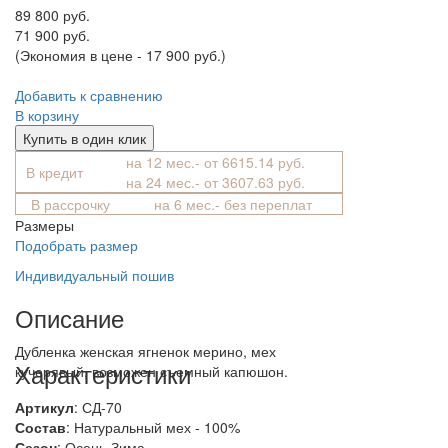
89 800 руб.
71 900 руб.
(Экономия в цене - 17 900 руб.)
Добавить к сравнению
В корзину
Купить в один клик
на 12 мес.- от 6615.14 руб.
В кредит
на 24 мес.- от 3607.63 руб.
В рассрочку
на 6 мес.- без переплат
Размеры
Подобрать размер
Индивидуальный пошив
Описание
Дубленка женская ягненок мерино, мех
Характеристики
кучерявый, возможен съемный капюшон.
Артикул
: СД-70
Состав
:
Натуральный мех - 100%
Сезон
: Осень-Зима