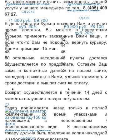
Вы также можете уточнить возможность данной
Дубленка бежевая женская
Дубленка авиатор из
услуги у нашего менеджера по тел.:
8 (495) 409
натуральной овчины
СД-204Б
67 27
.
КД-139
71 800 руб.
89 700
В день доставки Курьер позвонит Вам и уточнит
руб.
20%
60 900 руб.
76 100
время доставки. Вы можете в присутствии
42
руб.
20%
Курьера примерить заказанные Вами вещи, и
44
42
если что-то Вам не подошло, вернуть курьеру.
46
44
Время примерки -15 мин.
48
46
В остальные населенные пункты доставка
50
48
осуществляется по предоплате. Оставьте Ваш
52
50
заказ и контактные данные на нашем сайте,
52
менеджер свяжется с Вами, уточнит стоимость и
сроки доставки и вышлет счет на оплату.
Возврат осуществляется в течении 14 дней с
момента получения товара покупателем.
Товар принимается назад только в полной
комплектации, со всеми упаковками и
наклейками, в непоношенном /
неиспользованном виде. К возвращаемому
Дубленка авиатор из овчины
товару должна быть приложена копия накладной
и заполненный бланк возврата.
КД-156 кр