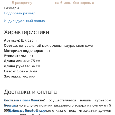
В рассрочку
на 6 мес.- без переплат
Размеры
Подобрать размер
Индивидуальный пошив
Характеристики
Артикул
: ШК 328 ч
Состав
:
натуральный мех овчины
натуральная кожа
Материал подкладки:
нет
Утеплитель:
нет
Длина спинки
: 75 см
Длина рукава
: 64 см
Сезон
: Осень-Зима
Застежка
: молния
Доставка и оплата
Доставка по
Наличие в магазинах
Москве
: осуществляется нашим курьером
бесплатно
Отзывы
в случае покупки заказанного товара на сумму
от 5
000 тыс. рублей
Добавить в избранное
. В случае отказа от покупки заказчик должен