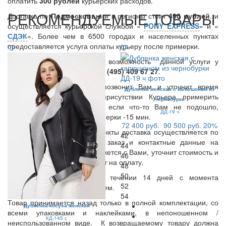
оплатить
300
рублей
курьерских расходов.
РЕКОМЕНДУЕМЫЕ ТОВАРЫ
Доставка по
Подмосковью
и в регионы стоит
490 рублей
. и
осуществляется курьерской службой «
PONY EXPRESS
» и «
СДЭК
». Более чем в 6500 городах и населенных пунктах
предоставляется услуга оплаты курьеру после примерки.
Вы также можете уточнить возможность данной услуги у
нашего менеджера по тел.:
8 (495) 409 67 27
.
В день доставки Курьер позвонит Вам и уточнит время
Дубленка женская с капюшоном из
доставки. Вы можете в присутствии Курьера примерить
чернобурки
заказанные Вами вещи, и если что-то Вам не подошло,
ДД-19 ч
вернуть курьеру. Время примерки -15 мин.
72 400 руб.
90 500 руб.
20%
В остальные населенные пункты доставка осуществляется по
42
предоплате. Оставьте Ваш заказ и контактные данные на
44
нашем сайте, менеджер свяжется с Вами, уточнит стоимость и
46
сроки доставки и вышлет счет на оплату.
48
50
Возврат осуществляется в течении 14 дней с момента
52
получения товара покупателем.
54
Товар принимается назад только в полной комплектации, со
Дубленка-косуха женская
всеми упаковками и наклейками, в непоношенном /
КД-145 с
неиспользованном виде. К возвращаемому товару должна