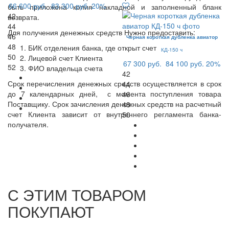
66 600 руб.
83 300 руб.
20%
быть приложена копия накладной и заполненный бланк
42
возврата.
44
Для получения денежных средств Нужно предоставить:
46
Черная короткая дубленка авиатор
48
БИК отделения банка, где открыт счет
КД-150 ч
50
Лицевой счет Клиента
67 300 руб.
84 100 руб.
20%
52
ФИО владельца счета
42
Срок перечисления денежных средств осуществляется в срок
44
до 7 календарных дней, с момента поступления товара
46
Поставщику. Срок зачисления денежных средств на расчетный
48
счет Клиента зависит от внутреннего регламента банка-
50
получателя.
С ЭТИМ ТОВАРОМ
ПОКУПАЮТ