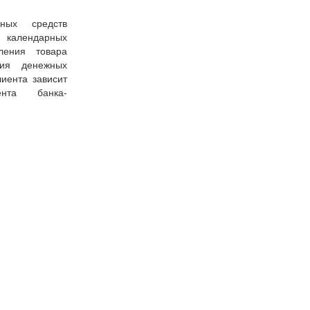
ных средств
7 календарных
ения товара
ния денежных
иента зависит
ента банка-