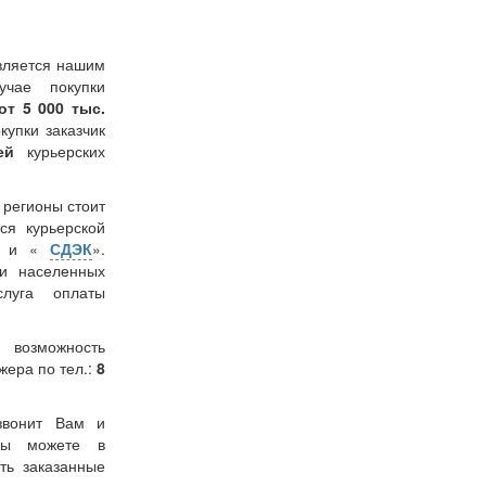
вляется нашим
учае покупки
от 5 000 тыс.
окупки заказчик
лей
курьерских
в регионы стоит
ся курьерской
» и «
СДЭК
».
и населенных
слуга оплаты
 возможность
жера по тел.:
8
звонит Вам и
 Вы можете в
ть заказанные