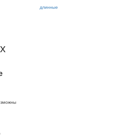
длинные
х
е
озможны
)