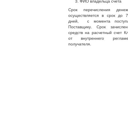
ФИО владельца счета
Срок перечисления денеж
осуществляется в срок до 
дней, с момента поступл
Поставщику. Срок зачисле
средств на расчетный счет Кл
от внутреннего реглам
получателя.