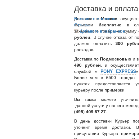
Доставка и оплата
Доставка по
Наличие в магазинах
Москве
: осущест
курьером
Отзывы
бесплатно
в сл
заказанного товара на сумму
Добавить в избранное
рублей
. В случае отказа от п
должен оплатить
300
руб
расходов.
Доставка по
Подмосковью
и 
490 рублей
. и осуществляет
службой «
PONY EXPRESS
Более чем в 6500 городах 
пунктах предоставляется у
курьеру после примерки.
Вы также можете уточнить
данной услуги у нашего менед
(495) 409 67 27
.
В день доставки Курьер по
уточнит время доставки.
присутствии Курьера примери