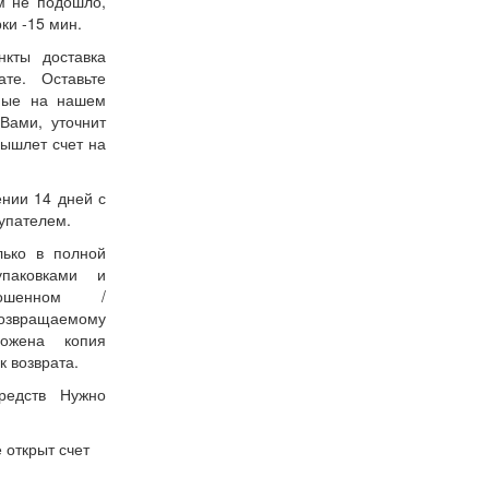
м не подошло,
ки -15 мин.
нкты доставка
ате. Оставьте
нные на нашем
Вами, уточнит
вышлет счет на
ении 14 дней с
упателем.
лько в полной
упаковками и
ошенном /
возвращаемому
ожена копия
к возврата.
редств Нужно
 открыт счет