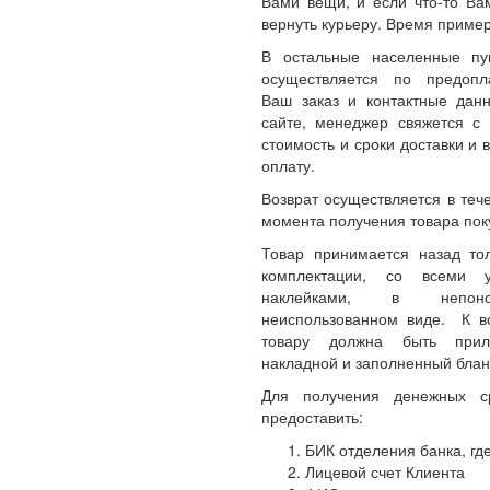
Вами вещи, и если что-то Ва
вернуть курьеру. Время пример
В остальные населенные пу
осуществляется по предопл
Ваш заказ и контактные да
сайте, менеджер свяжется с 
стоимость и сроки доставки и 
оплату.
Возврат осуществляется в теч
момента получения товара пок
Товар принимается назад то
комплектации, со всеми 
наклейками, в непон
неиспользованном виде. К 
товару должна быть прил
накладной и заполненный блан
Для получения денежных с
предоставить:
БИК отделения банка, где
Лицевой счет Клиента