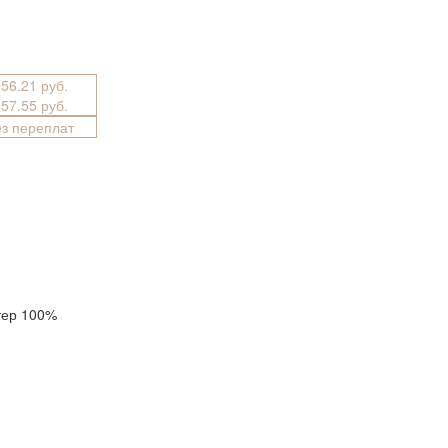
956.21 руб.
157.55 руб.
ез переплат
тер 100%