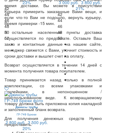
23%
3 000 руб.
3 800 руб.
время доставки. Вы можете в присутствии
42
21%
Курьера примерить заказанные Вами вещи, и
44
42
если что-то Вам не подошло, вернуть курьеру.
46
44
Время примерки -15 мин.
48
46
В остальные населенные пункты доставка
50
48
осуществляется по предоплате. Оставьте Ваш
52
50
заказ и контактные данные на нашем сайте,
менеджер свяжется с Вами, уточнит стоимость и
сроки доставки и вышлет счет на оплату.
Возврат осуществляется в течении 14 дней с
момента получения товара покупателем.
Товар принимается назад только в полной
комплектации, со всеми упаковками и
наклейками, в непоношенном /
неиспользованном виде. К возвращаемому
товару должна быть приложена копия накладной
Джинсы трубы
и заполненный бланк возврата.
ГР-749 Брюки
Для получения денежных средств Нужно
2 800 руб.
3 500 руб.
предоставить:
20%