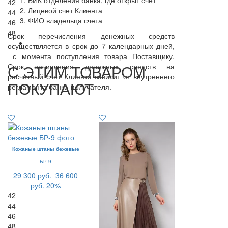
БИК отделения банка, где открыт счет
42
Лицевой счет Клиента
44
ФИО владельца счета
46
48
Срок перечисления денежных средств
осуществляется в срок до 7 календарных дней,
с момента поступления товара Поставщику.
С ЭТИМ ТОВАРОМ
Срок зачисления денежных средств на
расчетный счет Клиента зависит от внутреннего
ПОКУПАЮТ
регламента банка-получателя.
Кожаные штаны бежевые
БР-9
29 300 руб.
36 600
руб.
20%
42
44
46
48