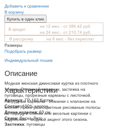
Добавить к сравнению
В корзину
Купить в один клик
на 12 мес.- от 386.42 руб.
В кредит
на 24 мес.- от 210.74 руб.
В рассрочку
на 6 мес.- без переплат
Размеры
Подобрать размер
Индивидуальный пошив
Описание
Модная женская джинсовая куртка из плотного
Характеристики
хлопка. Отложной воротник, застежка на
пуговицы, прорезные карманы с листочкой.
Артикул
: ГР-162 Куртка
Нагрудные карманы - обманки с клапаном на
Состав
:
100% хлопок
кнопке. Яркие разноцветные рисованые полосы
Длина изделия
: 63 см
по переду и спинке или веселые картинки с
Сезон
: Весна-Лето
надписями - модный акцент этого сезона.
Застежка
: пуговицы