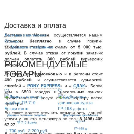
Доставка и оплата
Доставка по
Наличие в магазинах
Москве
: осуществляется нашим
курьером
Отзывы
бесплатно
в случае покупки
заказанного товара на сумму
Добавить в избранное
от 5 000 тыс.
рублей
. В случае отказа от покупки заказчик
должен оплатить
300
рублей
курьерских
РЕКОМЕНДУЕМЫЕ
расходов.
ТОВАРЫ
Доставка по
Подмосковью
и в регионы стоит
490 рублей
. и осуществляется курьерской
службой «
PONY EXPRESS
» и «
СДЭК
». Более
чем в 6500 городах и населенных пунктах
предоставляется услуга оплаты курьеру после
примерки.
Вы также можете уточнить возможность данной
Джинсы женские голубые
Двубортная джинсовая
услуги у нашего менеджера по тел.:
8 (495) 409
куртка
ГР-710 Брюки
67 27
.
ГР-198 д
1 700 руб.
2 200 руб.
В день доставки Курьер позвонит Вам и уточнит