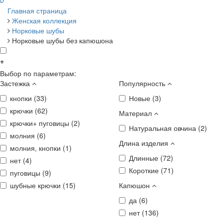
0
Главная страница
Женская коллекция
Норковые шубы
Норковые шубы без капюшона
+
Выбор по параметрам:
Застежка
Популярность
кнопки (
33
)
Новые (
3
)
крючки (
62
)
Материал
крючки+ пуговицы (
2
)
Натуральная овчина (
2
)
молния (
6
)
Длина изделия
молния, кнопки (
1
)
Длинные (
72
)
нет (
4
)
Короткие (
71
)
пуговицы (
9
)
шубные крючки (
15
)
Капюшон
да (
6
)
нет (
136
)