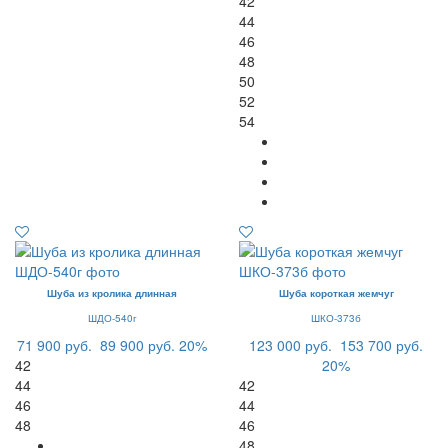
42
44
46
48
50
52
54
Шуба из кролика длинная
Шуба короткая жемчуг
ШДО-540г
ШКО-373б
71 900 руб.
89 900 руб.
20%
123 000 руб.
153 700 руб.
42
20%
44
42
46
44
48
46
48