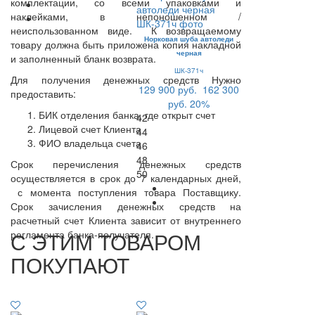
комплектации, со всеми упаковками и
наклейками, в непоношенном /
неиспользованном виде. К возвращаемому
Норковая шуба автоледи
товару должна быть приложена копия накладной
черная
и заполненный бланк возврата.
ШК-371ч
Для получения денежных средств Нужно
129 900 руб.
162 300
предоставить:
руб.
20%
БИК отделения банка, где открыт счет
42
Лицевой счет Клиента
44
ФИО владельца счета
46
48
Срок перечисления денежных средств
50
осуществляется в срок до 7 календарных дней,
с момента поступления товара Поставщику.
Срок зачисления денежных средств на
расчетный счет Клиента зависит от внутреннего
С ЭТИМ ТОВАРОМ
регламента банка-получателя.
ПОКУПАЮТ