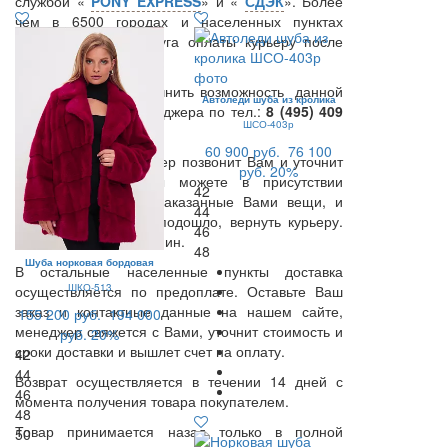
службой «
PONY EXPRESS
» и «
СДЭК
». Более
чем в 6500 городах и населенных пунктах
предоставляется услуга оплаты курьеру после
примерки.
Вы также можете уточнить возможность данной
Автоледи шуба из кролика
услуги у нашего менеджера по тел.:
8 (495) 409
ШСО-403р
67 27
.
60 900 руб.
76 100
В день доставки Курьер позвонит Вам и уточнит
руб.
20%
время доставки. Вы можете в присутствии
42
Курьера примерить заказанные Вами вещи, и
44
если что-то Вам не подошло, вернуть курьеру.
46
Время примерки -15 мин.
48
Шуба норковая бордовая
В остальные населенные пункты доставка
ШКО-513
осуществляется по предоплате. Оставьте Ваш
заказ и контактные данные на нашем сайте,
155 200 руб.
194 000
менеджер свяжется с Вами, уточнит стоимость и
руб.
20%
сроки доставки и вышлет счет на оплату.
42
44
Возврат осуществляется в течении 14 дней с
46
момента получения товара покупателем.
48
Товар принимается назад только в полной
50