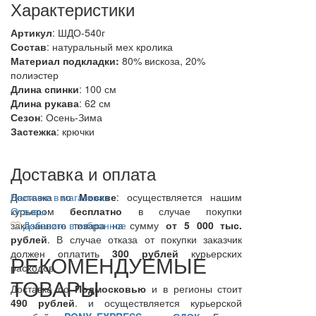
Характеристики
Артикул
: ШДО-540г
Состав
:
натуральный мех кролика
Материал подкладки:
80% вискоза, 20%
полиэстер
Длина спинки
: 100 см
Длина рукава
: 62 см
Сезон
: Осень-Зима
Застежка
: крючки
Доставка и оплата
Доставка по
Наличие в магазинах
Москве
: осуществляется нашим
курьером
Отзывы
бесплатно
в случае покупки
заказанного товара на сумму
Добавить в избранное
от 5 000 тыс.
рублей
. В случае отказа от покупки заказчик
должен оплатить
300
рублей
курьерских
РЕКОМЕНДУЕМЫЕ
расходов.
ТОВАРЫ
Доставка по
Подмосковью
и в регионы стоит
490 рублей
. и осуществляется курьерской