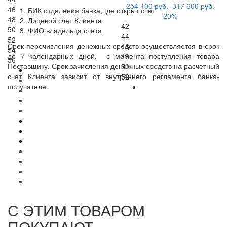
254 100 руб.
317 600 руб.
46
БИК отделения банка, где открыт счет
20%
48
Лицевой счет Клиента
42
50
ФИО владельца счета
44
52
Срок перечисления денежных средств осуществляется в срок
46
54
до 7 календарных дней, с момента поступления товара
48
56
Поставщику. Срок зачисления денежных средств на расчетный
50
счет Клиента зависит от внутреннего регламента банка-
52
получателя.
С ЭТИМ ТОВАРОМ
ПОКУПАЮТ