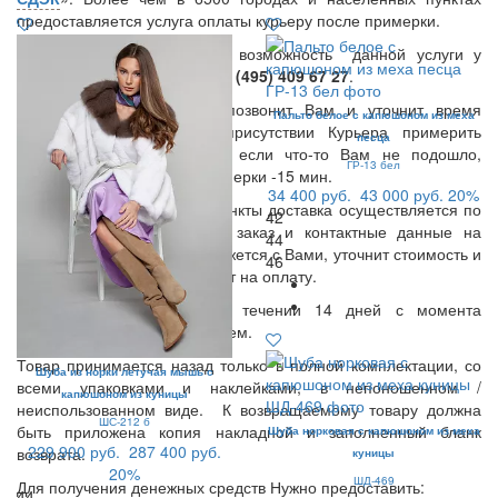
предоставляется услуга оплаты курьеру после примерки.
Вы также можете уточнить возможность данной услуги у
нашего менеджера по тел.:
8 (495) 409 67 27
.
В день доставки Курьер позвонит Вам и уточнит время
Пальто белое с капюшоном из меха
доставки. Вы можете в присутствии Курьера примерить
песца
заказанные Вами вещи, и если что-то Вам не подошло,
ГР-13 бел
вернуть курьеру. Время примерки -15 мин.
34 400 руб.
43 000 руб.
20%
В остальные населенные пункты доставка осуществляется по
42
предоплате. Оставьте Ваш заказ и контактные данные на
44
нашем сайте, менеджер свяжется с Вами, уточнит стоимость и
46
сроки доставки и вышлет счет на оплату.
Возврат осуществляется в течении 14 дней с момента
получения товара покупателем.
Товар принимается назад только в полной комплектации, со
Шуба из норки летучая мышь с
всеми упаковками и наклейками, в непоношенном /
капюшоном из куницы
неиспользованном виде. К возвращаемому товару должна
ШС-212 б
быть приложена копия накладной и заполненный бланк
Шуба норковая с капюшоном из меха
229 900 руб.
287 400 руб.
возврата.
куницы
20%
ШД-469
Для получения денежных средств Нужно предоставить:
44