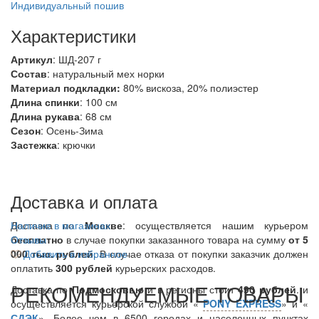
Индивидуальный пошив
Характеристики
Артикул
: ШД-207 г
Состав
:
натуральный мех норки
Материал подкладки:
80% вискоза, 20% полиэстер
Длина спинки
: 100 см
Длина рукава
: 68 см
Сезон
: Осень-Зима
Застежка
: крючки
Доставка и оплата
Доставка по
Наличие в магазинах
Москве
: осуществляется нашим курьером
бесплатно
Отзывы
в случае покупки заказанного товара на сумму
от 5
000 тыс. рублей
Добавить в избранное
. В случае отказа от покупки заказчик должен
оплатить
300
рублей
курьерских расходов.
РЕКОМЕНДУЕМЫЕ ТОВАРЫ
Доставка по
Подмосковью
и в регионы стоит
490 рублей
. и
осуществляется курьерской службой «
PONY EXPRESS
» и «
СДЭК
». Более чем в 6500 городах и населенных пунктах