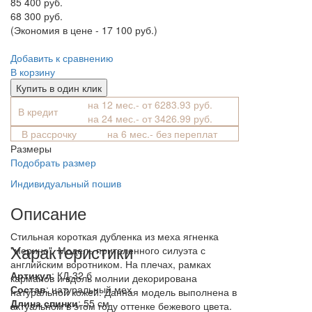
85 400 руб.
68 300 руб.
(Экономия в цене - 17 100 руб.)
Добавить к сравнению
В корзину
Купить в один клик
на 12 мес.- от 6283.93 руб.
В кредит
на 24 мес.- от 3426.99 руб.
В рассрочку
на 6 мес.- без переплат
Размеры
Подобрать размер
Индивидуальный пошив
Описание
Стильная короткая дубленка из меха ягненка
Характеристики
"мерино". Модель приталенного силуэта с
английским воротником. На плечах, рамках
Артикул
: КД-32 б
карманов и вдоль молнии декорирована
Состав
:
натуральный мех
натуральной кожей. Данная модель выполнена в
Длина спинки
: 55 см
актуальном в этом году оттенке бежевого цвета.