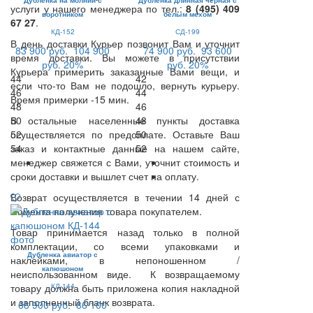
Дубленка на молнии с
Дубленка длинная черная с
услуги у нашего менеджера по тел.:
8 (495) 409
воротником
белым мехом
67 27
.
КД-152
СД-199
В день доставки Курьер позвонит Вам и уточнит
83 900 руб.
104 900
74 900 руб.
93 600
время доставки. Вы можете в присутствии
руб.
20%
руб.
20%
Курьера примерить заказанные Вами вещи, и
44
42
если что-то Вам не подошло, вернуть курьеру.
46
44
Время примерки -15 мин.
48
46
В остальные населенные пункты доставка
50
48
осуществляется по предоплате. Оставьте Ваш
52
50
заказ и контактные данные на нашем сайте,
54
52
менеджер свяжется с Вами, уточнит стоимость и
сроки доставки и вышлет счет на оплату.
Возврат осуществляется в течении 14 дней с
момента получения товара покупателем.
Товар принимается назад только в полной
комплектации, со всеми упаковками и
Дубленка авиатор с
наклейками, в непоношенном /
капюшоном
неиспользованном виде. К возвращаемому
товару должна быть приложена копия накладной
КД-144
и заполненный бланк возврата.
68 900 руб.
86 100