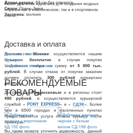
Длина рукава
: 69 см без отворота
Такая дубленка идеальна для создания модных
Сезон
: Осень-Зима
образов как в классическом, так и в спортивном
Застежка
: молния
стиле.
Доставка и оплата
Доставка по
Наличие в магазинах
Москве
: осуществляется нашим
курьером
Отзывы
бесплатно
в случае покупки
заказанного товара на сумму
Добавить в избранное
от 5 000 тыс.
рублей
. В случае отказа от покупки заказчик
должен оплатить
300
рублей
курьерских
РЕКОМЕНДУЕМЫЕ
расходов.
ТОВАРЫ
Доставка по
Подмосковью
и в регионы стоит
490 рублей
. и осуществляется курьерской
службой «
PONY EXPRESS
» и «
СДЭК
». Более
чем в 6500 городах и населенных пунктах
предоставляется услуга оплаты курьеру после
примерки.
Вы также можете уточнить возможность данной