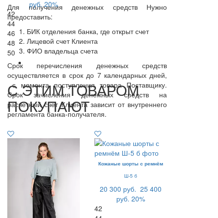
руб.
20%
Для получения денежных средств Нужно
42
предоставить:
44
БИК отделения банка, где открыт счет
46
Лицевой счет Клиента
48
ФИО владельца счета
50
Срок перечисления денежных средств
осуществляется в срок до 7 календарных дней,
С ЭТИМ ТОВАРОМ
с момента поступления товара Поставщику.
Срок зачисления денежных средств на
ПОКУПАЮТ
расчетный счет Клиента зависит от внутреннего
регламента банка-получателя.
Кожаные шорты с ремнём
Ш-5 б
20 300 руб.
25 400
руб.
20%
42