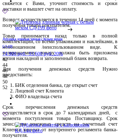
свяжется с Вами, уточнит стоимость и сроки
доставки и вышлет счет на оплату.
Возврат осуществляется в течении 14 дней с момента
получения товара покупателем.
Товар принимается назад только в полной
Дубленка длинная черная с белым мехом
комплектации, со всеми упаковками и наклейками, в
СД-199
непоношенном /неиспользованном виде. К
возвращаемому товару должна быть приложена
74 900 руб.
93 600 руб.
20%
копия накладной и заполненный бланк возврата.
42
44
Для получения денежных средств Нужно
46
предоставить:
48
50
БИК отделения банка, где открыт счет
52
Лицевой счет Клиента
ФИО владельца счета
Срок перечисления денежных средств
осуществляется в срок до 7 календарных дней, с
момента поступления товара Поставщику. Срок
зачисления денежных средств на расчетный счет
Клиента зависит от внутреннего регламента банка-
получателя.