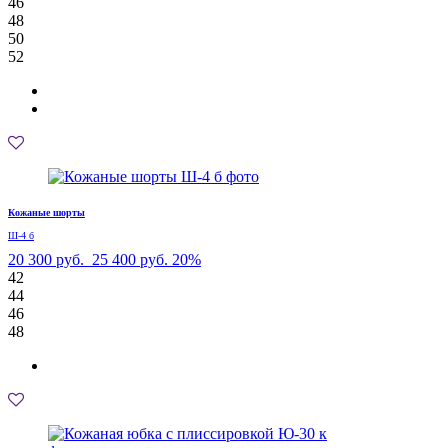
46
48
50
52
Кожаные шорты
Ш-4 б
20 300 руб.
25 400 руб.
20%
42
44
46
48