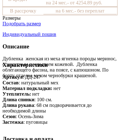
на 24 мес.- от 4254.89 руб.
В рассрочку
на 6 мес.- без переплат
Размеры
Подобрать размер
Индивидуальный пошив
Описание
Дубленка женская из меха ягненка породы меринос,
с защитным покрытием кожевой. Дубленка
Характеристики
облегающего фасона, на поясе, с капюшоном. По
борту отделка мехом чернобурки крашеной.
Артикул
: ДД-247
Состав
:
натуральный мех
Материал подкладки:
нет
Утеплитель:
нет
Длина спинки
: 100 см.
Длина рукава
: 68 см подворачивается до
необходимой длины
Сезон
: Осень-Зима
Застежка
: пуговицы
Доставка и оплата