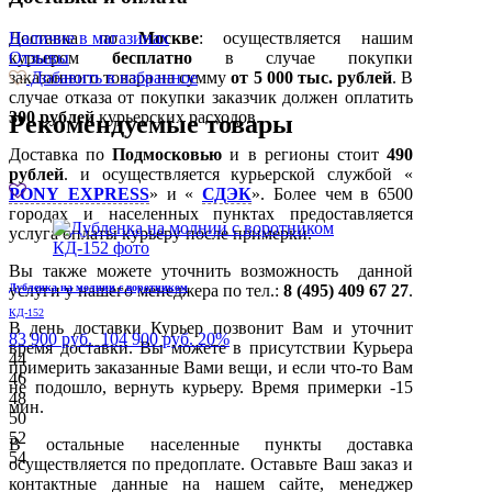
Доставка по
Наличие в магазинах
Москве
: осуществляется нашим
курьером
Отзывы
бесплатно
в случае покупки
заказанного товара на сумму
Добавить в избранное
от 5 000 тыс. рублей
. В
случае отказа от покупки заказчик должен оплатить
300
рублей
курьерских расходов.
Рекомендуемые товары
Доставка по
Подмосковью
и в регионы стоит
490
рублей
. и осуществляется курьерской службой «
PONY EXPRESS
» и «
СДЭК
». Более чем в 6500
городах и населенных пунктах предоставляется
услуга оплаты курьеру после примерки.
Вы также можете уточнить возможность данной
Дубленка на молнии с воротником
услуги у нашего менеджера по тел.:
8 (495) 409 67 27
.
КД-152
В день доставки Курьер позвонит Вам и уточнит
83 900 руб.
104 900 руб.
20%
время доставки. Вы можете в присутствии Курьера
44
примерить заказанные Вами вещи, и если что-то Вам
46
не подошло, вернуть курьеру. Время примерки -15
48
мин.
50
52
В остальные населенные пункты доставка
54
осуществляется по предоплате. Оставьте Ваш заказ и
контактные данные на нашем сайте, менеджер