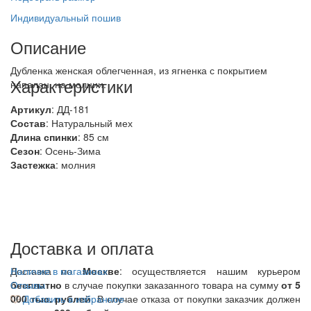
Индивидуальный пошив
Описание
Дубленка женская облегченная, из ягненка с покрытием
Характеристики
напалан, на молнии.
Артикул
: ДД-181
Состав
:
Натуральный мех
Длина спинки
: 85 см
Сезон
: Осень-Зима
Застежка
: молния
Доставка и оплата
Доставка по
Наличие в магазинах
Москве
: осуществляется нашим курьером
бесплатно
Отзывы
в случае покупки заказанного товара на сумму
от 5
000 тыс. рублей
Добавить в избранное
. В случае отказа от покупки заказчик должен