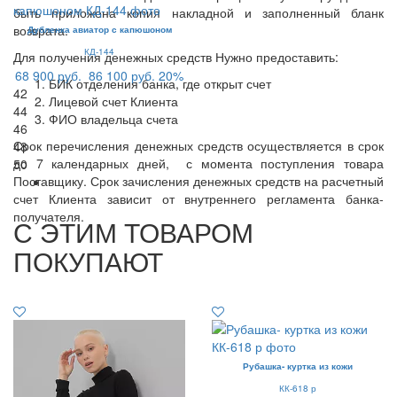
быть приложена копия накладной и заполненный бланк
возврата.
Дубленка авиатор с капюшоном
КД-144
Для получения денежных средств Нужно предоставить:
68 900 руб.
86 100 руб.
20%
БИК отделения банка, где открыт счет
42
Лицевой счет Клиента
44
ФИО владельца счета
46
Срок перечисления денежных средств осуществляется в срок
48
до 7 календарных дней, с момента поступления товара
50
Поставщику. Срок зачисления денежных средств на расчетный
счет Клиента зависит от внутреннего регламента банка-
получателя.
С ЭТИМ ТОВАРОМ
ПОКУПАЮТ
Рубашка- куртка из кожи
КК-618 р