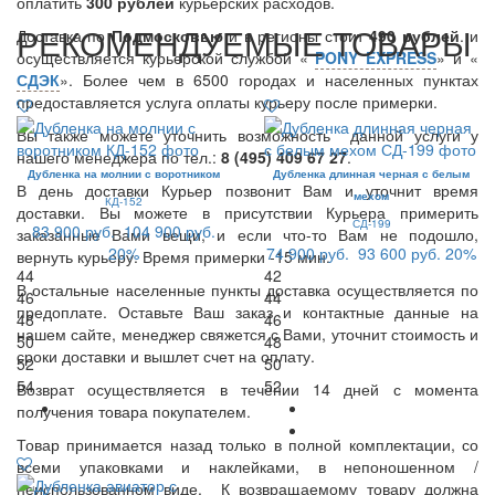
оплатить
300
рублей
курьерских расходов.
РЕКОМЕНДУЕМЫЕ ТОВАРЫ
Доставка по
Подмосковью
и в регионы стоит
490 рублей
. и
осуществляется курьерской службой «
PONY EXPRESS
» и «
СДЭК
». Более чем в 6500 городах и населенных пунктах
предоставляется услуга оплаты курьеру после примерки.
Вы также можете уточнить возможность данной услуги у
нашего менеджера по тел.:
8 (495) 409 67 27
.
Дубленка на молнии с воротником
Дубленка длинная черная с белым
В день доставки Курьер позвонит Вам и уточнит время
мехом
КД-152
доставки. Вы можете в присутствии Курьера примерить
СД-199
83 900 руб.
104 900 руб.
заказанные Вами вещи, и если что-то Вам не подошло,
20%
74 900 руб.
93 600 руб.
20%
вернуть курьеру. Время примерки -15 мин.
44
42
В остальные населенные пункты доставка осуществляется по
46
44
предоплате. Оставьте Ваш заказ и контактные данные на
48
46
нашем сайте, менеджер свяжется с Вами, уточнит стоимость и
50
48
сроки доставки и вышлет счет на оплату.
52
50
54
52
Возврат осуществляется в течении 14 дней с момента
получения товара покупателем.
Товар принимается назад только в полной комплектации, со
всеми упаковками и наклейками, в непоношенном /
неиспользованном виде. К возвращаемому товару должна