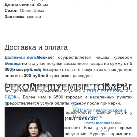
Длина спинки
: 92 см
Сезон
: Осень-Зима
Застежка
: крючки
Доставка и оплата
Доставка по
Наличие в магазинах
Москве
: осуществляется нашим курьером
бесплатно
Отзывы
в случае покупки заказанного товара на сумму
от 5
000 тыс. рублей
Добавить в избранное
. В случае отказа от покупки заказчик должен
оплатить
300
рублей
курьерских расходов.
РЕКОМЕНДУЕМЫЕ ТОВАРЫ
Доставка по
Подмосковью
и в регионы стоит
490 рублей
. и
осуществляется курьерской службой «
PONY EXPRESS
» и «
СДЭК
». Более чем в 6500 городах и населенных пунктах
предоставляется услуга оплаты курьеру после примерки.
Вы также можете уточнить возможность данной услуги у
нашего менеджера по тел.:
8 (495) 409 67 27
.
Платок павлопосадский
В день доставки Курьер позвонит Вам и уточнит время
Платок 3
доставки. Вы можете в присутствии Курьера примерить