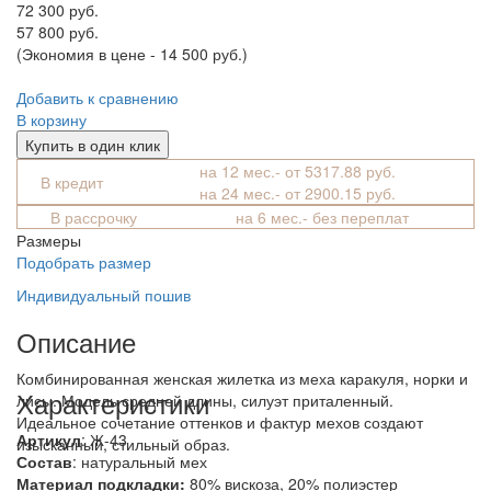
72 300 руб.
57 800 руб.
(Экономия в цене - 14 500 руб.)
Добавить к сравнению
В корзину
Купить в один клик
на 12 мес.- от 5317.88 руб.
В кредит
на 24 мес.- от 2900.15 руб.
В рассрочку
на 6 мес.- без переплат
Размеры
Подобрать размер
Индивидуальный пошив
Описание
Комбинированная женская жилетка из меха каракуля, норки и
Характеристики
лисы. Модель средней длины, силуэт приталенный.
Идеальное сочетание оттенков и фактур мехов создают
Артикул
: Ж-43
изысканный, стильный образ.
Состав
:
натуральный мех
Материал подкладки:
80% вискоза, 20% полиэстер