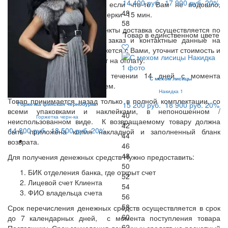
14 400 руб.
17 900 руб.
20%
заказанные Вами вещи, и если что-то Вам не подошло,
48
вернуть курьеру. Время примерки -15 мин.
58
В остальные населенные пункты доставка осуществляется по
Товар в единственном цвете
предоплате. Оставьте Ваш заказ и контактные данные на
нашем сайте, менеджер свяжется с Вами, уточнит стоимость и
сроки доставки и вышлет счет на оплату.
Возврат осуществляется в течении 14 дней с момента
С мехом лисицы
получения товара покупателем.
Накидка 1
Товар принимается назад только в полной комплектации, со
15 200 руб.
18 900 руб.
20%
Горжетка финская чернобурка
всеми упаковками и наклейками, в непоношенном /
40
Горжетка черн-ка
неиспользованном виде. К возвращаемому товару должна
42
14 800 руб.
18 500 руб.
20%
быть приложена копия накладной и заполненный бланк
44
возврата.
46
48
Для получения денежных средств Нужно предоставить:
50
БИК отделения банка, где открыт счет
52
Лицевой счет Клиента
54
ФИО владельца счета
56
58
Срок перечисления денежных средств осуществляется в срок
60
до 7 календарных дней, с момента поступления товара
62
Поставщику. Срок зачисления денежных средств на расчетный