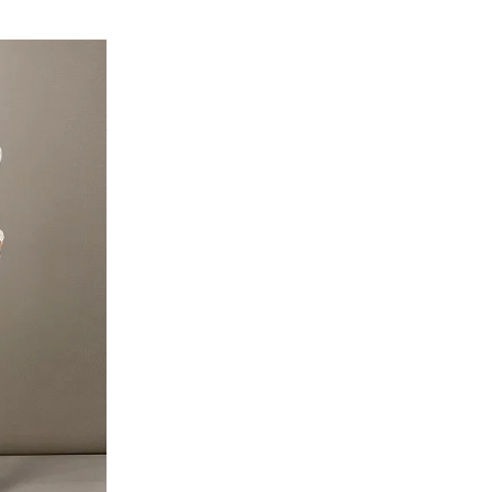
ных средств
7 календарных
ения товара
ния денежных
иента зависит
ента банка-