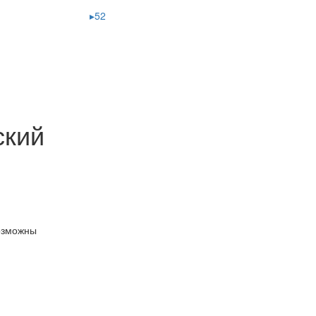
▸52
ский
озможны