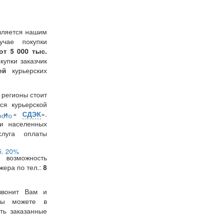
вляется нашим
учае покупки
от 5 000 тыс.
окупки заказчик
лей
курьерских
в регионы стоит
ся курьерской
» и «
СДЭК
».
и населенных
слуга оплаты
б.
20%
 возможность
жера по тел.:
8
звонит Вам и
 Вы можете в
ть заказанные