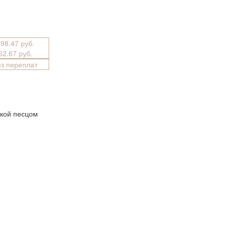
398.47 руб.
762.67 руб.
ез переплат
лкой песцом