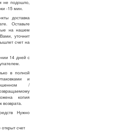
м не подошло,
ки -15 мин.
нкты доставка
ате. Оставьте
нные на нашем
Вами, уточнит
вышлет счет на
ении 14 дней с
упателем.
лько в полной
упаковками и
ошенном /
возвращаемому
ожена копия
к возврата.
редств Нужно
 открыт счет