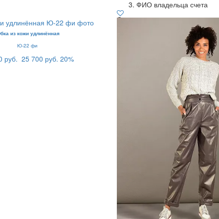
ФИО владельца счета
Срок перечисления денеж
осуществляется в срок до 
бка из кожи удлинённая
дней, с момента поступл
Ю-22 фи
Поставщику. Срок зачисле
средств на расчетный счет Кл
0 руб.
25 700 руб.
20%
от внутреннего реглам
получателя.