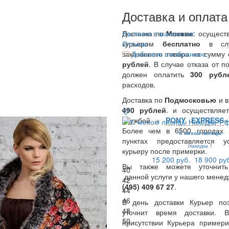
Доставка и оплата
Доставка по
Наличие в магазинах
Москве
: осущест
курьером
Отзывы
бесплатно
в сл
заказанного товара на сумму
Добавить в избранное
рублей
. В случае отказа от п
должен оплатить
300
руб
расходов.
Доставка по
Подмосковью
и 
490 рублей
. и осуществляет
службой «
PONY EXPRESS
Более чем в 6500 городах 
С мехом лисицы
пунктах предоставляется у
Накидка 1
курьеру после примерки.
15 200 руб.
18 900 ру
Вы также можете уточнить
40
данной услуги у нашего менед
42
(495) 409 67 27
.
44
46
В день доставки Курьер по
48
уточнит время доставки.
50
присутствии Курьера примери