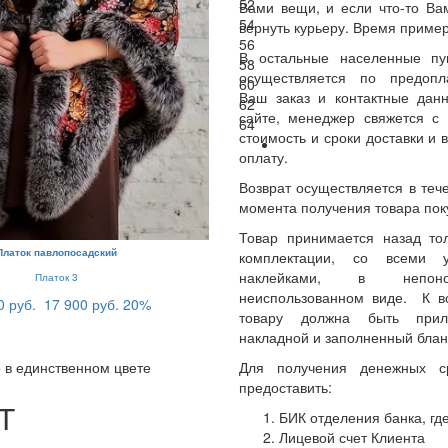
52
Вами вещи, и если что-то Ва
54
вернуть курьеру. Время пример
56
В остальные населенные пу
58
осуществляется по предопл
60
Ваш заказ и контактные да
62
сайте, менеджер свяжется с 
64
стоимость и сроки доставки и 
оплату.
Возврат осуществляется в теч
момента получения товара пок
Товар принимается назад то
Платок павлопосадский
комплектации, со всеми 
наклейками, в непон
Платок 3
неиспользованном виде. К 
0 руб.
17 900 руб.
20%
товару должна быть прил
накладной и заполненный блан
Для получения денежных с
 в единственном цвете
предоставить:
Т
БИК отделения банка, где
Лицевой счет Клиента