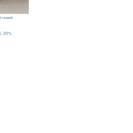
й талией
б.
20%