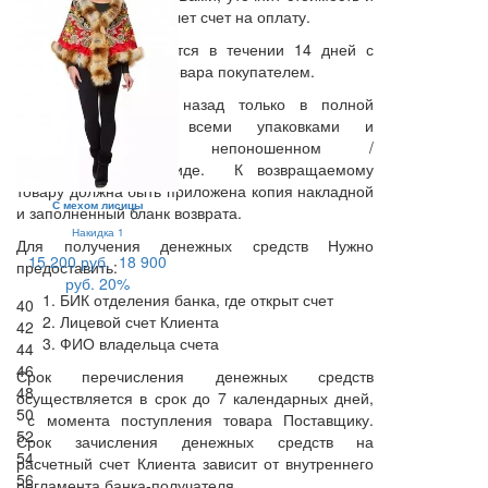
сроки доставки и вышлет счет на оплату.
Возврат осуществляется в течении 14 дней с
момента получения товара покупателем.
Товар принимается назад только в полной
комплектации, со всеми упаковками и
наклейками, в непоношенном /
неиспользованном виде. К возвращаемому
товару должна быть приложена копия накладной
С мехом лисицы
и заполненный бланк возврата.
Накидка 1
Для получения денежных средств Нужно
15 200 руб.
18 900
предоставить:
руб.
20%
БИК отделения банка, где открыт счет
40
Лицевой счет Клиента
42
ФИО владельца счета
44
46
Срок перечисления денежных средств
48
осуществляется в срок до 7 календарных дней,
50
с момента поступления товара Поставщику.
52
Срок зачисления денежных средств на
54
расчетный счет Клиента зависит от внутреннего
56
регламента банка-получателя.