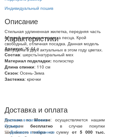
Индивидуальный пошив
Описание
Стильная удлиненная жилетка, передняя часть
Характеристики
которой выполнена из меха песца. Крой
свободный, отличная посадка. Данная модель
Артикул
: Ж-44 п
выпущена в двух актуальных в этом году цветах.
Состав
:
шерсть/натуральный мех
Материал подкладки:
полиэстер
Длина спинки
: 110 см
Сезон
: Осень-Зима
Застежка
: крючки
Доставка и оплата
Доставка по
Наличие в магазинах
Москве
: осуществляется нашим
курьером
Отзывы
бесплатно
в случае покупки
заказанного товара на сумму
Добавить в избранное
от 5 000 тыс.