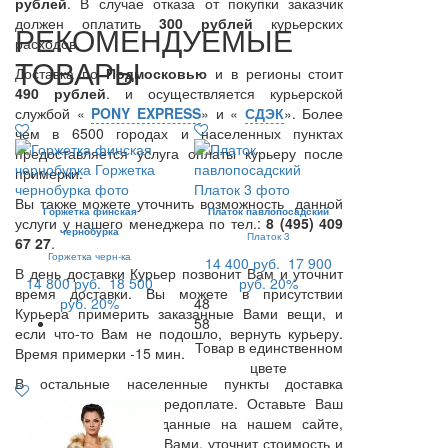
рублей
. В случае отказа от покупки заказчик
должен оплатить
300
рублей
курьерских
РЕКОМЕНДУЕМЫЕ
расходов.
ТОВАРЫ
Доставка по
Подмосковью
и в регионы стоит
490 рублей
. и осуществляется курьерской
службой «
PONY EXPRESS
» и «
СДЭК
». Более
чем в 6500 городах и населенных пунктах
предоставляется услуга оплаты курьеру после
примерки.
Вы также можете уточнить возможность данной
Горжетка финская
Платок павлопосадский
услуги у нашего менеджера по тел.:
8 (495) 409
чернобурка
Платок 3
67 27
.
Горжетка черн-ка
14 400 руб.
17 900
В день доставки Курьер позвонит Вам и уточнит
14 800 руб.
18 500
руб.
20%
время доставки. Вы можете в присутствии
руб.
20%
48
Курьера примерить заказанные Вами вещи, и
58
если что-то Вам не подошло, вернуть курьеру.
Товар в единственном
Время примерки -15 мин.
цвете
В остальные населенные пункты доставка
осуществляется по предоплате. Оставьте Ваш
заказ и контактные данные на нашем сайте,
менеджер свяжется с Вами, уточнит стоимость и