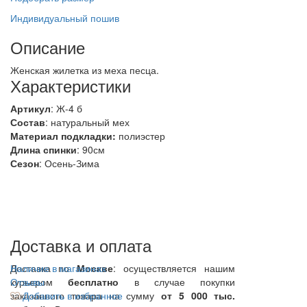
Индивидуальный пошив
Описание
Женская жилетка из меха песца.
Характеристики
Артикул
: Ж-4 б
Состав
:
натуральный мех
Материал подкладки:
полиэстер
Длина спинки
: 90см
Сезон
: Осень-Зима
Доставка и оплата
Доставка по
Наличие в магазинах
Москве
: осуществляется нашим
курьером
Отзывы
бесплатно
в случае покупки
заказанного товара на сумму
Добавить в избранное
от 5 000 тыс.