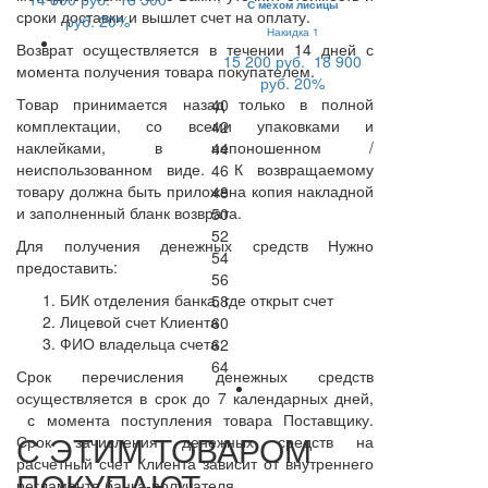
С мехом лисицы
сроки доставки и вышлет счет на оплату.
руб.
20%
Накидка 1
Возврат осуществляется в течении 14 дней с
15 200 руб.
18 900
момента получения товара покупателем.
руб.
20%
Товар принимается назад только в полной
40
комплектации, со всеми упаковками и
42
наклейками, в непоношенном /
44
неиспользованном виде. К возвращаемому
46
товару должна быть приложена копия накладной
48
и заполненный бланк возврата.
50
52
Для получения денежных средств Нужно
54
предоставить:
56
БИК отделения банка, где открыт счет
58
Лицевой счет Клиента
60
ФИО владельца счета
62
64
Срок перечисления денежных средств
осуществляется в срок до 7 календарных дней,
с момента поступления товара Поставщику.
С ЭТИМ ТОВАРОМ
Срок зачисления денежных средств на
расчетный счет Клиента зависит от внутреннего
ПОКУПАЮТ
регламента банка-получателя.