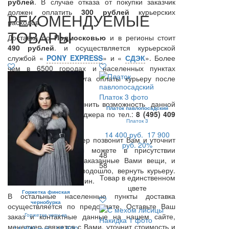
рублей
. В случае отказа от покупки заказчик
должен оплатить
300
рублей
курьерских
РЕКОМЕНДУЕМЫЕ
расходов.
ТОВАРЫ
Доставка по
Подмосковью
и в регионы стоит
490 рублей
. и осуществляется курьерской
службой «
PONY EXPRESS
» и «
СДЭК
». Более
чем в 6500 городах и населенных пунктах
предоставляется услуга оплаты курьеру после
примерки.
Вы также можете уточнить возможность данной
Платок павлопосадский
услуги у нашего менеджера по тел.:
8 (495) 409
Платок 3
67 27
.
14 400 руб.
17 900
В день доставки Курьер позвонит Вам и уточнит
руб.
20%
время доставки. Вы можете в присутствии
48
Курьера примерить заказанные Вами вещи, и
58
если что-то Вам не подошло, вернуть курьеру.
Товар в единственном
Время примерки -15 мин.
цвете
Горжетка финская
В остальные населенные пункты доставка
чернобурка
осуществляется по предоплате. Оставьте Ваш
Горжетка черн-ка
заказ и контактные данные на нашем сайте,
менеджер свяжется с Вами, уточнит стоимость и
14 800 руб.
18 500