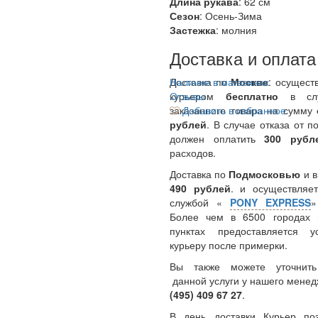
Длина рукава
: 62 см
Сезон
: Осень-Зима
Застежка
: молния
Доставка и оплата
Доставка по
Наличие в магазинах
Москве
: осущест
курьером
Отзывы
бесплатно
в сл
заказанного товара на сумму
Добавить в избранное
рублей
. В случае отказа от п
должен оплатить
300
руб
расходов.
Доставка по
Подмосковью
и 
490 рублей
. и осуществляет
службой «
PONY EXPRESS
Более чем в 6500 городах 
пунктах предоставляется у
курьеру после примерки.
Вы также можете уточнить
данной услуги у нашего менед
(495) 409 67 27
.
В день доставки Курьер по