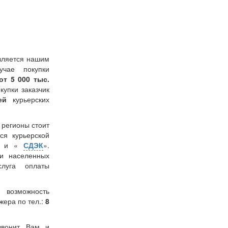
вляется нашим
учае покупки
от 5 000 тыс.
окупки заказчик
лей
курьерских
в регионы стоит
ся курьерской
» и «
СДЭК
».
и населенных
слуга оплаты
 возможность
жера по тел.:
8
звонит Вам и