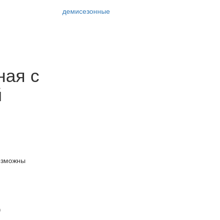
демисезонные
ная с
й
озможны
)