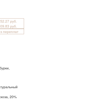
152.27 руб.
809.83 руб.
ез переплат
бурки,
атуральный
скоза, 20%