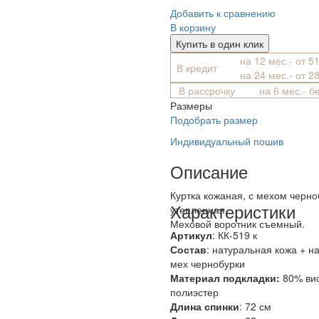
Добавить к сравнению
В корзину
Купить в один клик
на 12 мес.- от 5
В кредит
на 24 мес.- от 2
В рассрочку
на 6 мес.- б
Размеры
Подобрать размер
Индивидуальный пошив
Описание
Куртка кожаная, с мехом черно
Характеристики
утепленная
Меховой воротник съемный.
Артикул
: КК-519 к
Состав
:
натуральная кожа + н
мех чернобурки
Материал подкладки:
80% ви
полиэстер
Длина спинки
: 72 см