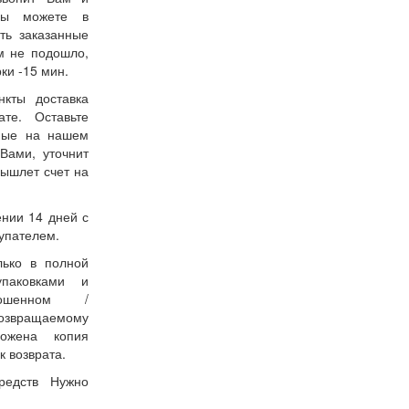
 Вы можете в
ть заказанные
м не подошло,
ки -15 мин.
нкты доставка
ате. Оставьте
нные на нашем
Вами, уточнит
вышлет счет на
ении 14 дней с
упателем.
лько в полной
упаковками и
ошенном /
возвращаемому
ожена копия
к возврата.
редств Нужно