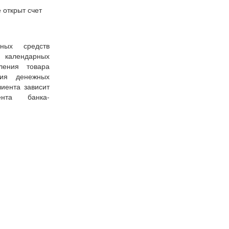
 открыт счет
ных средств
7 календарных
ения товара
ния денежных
иента зависит
ента банка-