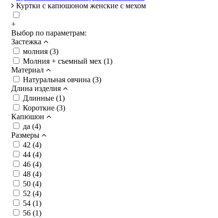
Куртки с капюшоном женские с мехом
+
Выбор по параметрам:
Застежка
молния (
3
)
Молния + съемный мех (
1
)
Материал
Натуральная овчина (
3
)
Длина изделия
Длинные (
1
)
Короткие (
3
)
Капюшон
да (
4
)
Размеры
42 (
4
)
44 (
4
)
46 (
4
)
48 (
4
)
50 (
4
)
52 (
4
)
54 (
1
)
56 (
1
)