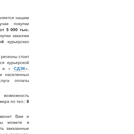
вляется нашим
учае покупки
от 5 000 тыс.
окупки заказчик
лей
курьерских
в регионы стоит
ся курьерской
» и «
СДЭК
».
и населенных
слуга оплаты
 возможность
жера по тел.:
8
звонит Вам и
 Вы можете в
ть заказанные