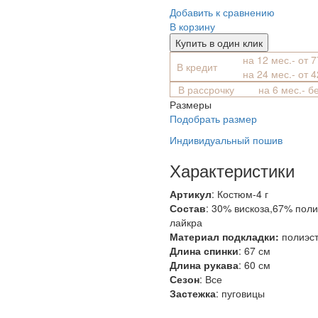
Добавить к сравнению
В корзину
Купить в один клик
на 12 мес.- от 
В кредит
на 24 мес.- от 
В рассрочку
на 6 мес.- б
Размеры
Подобрать размер
Индивидуальный пошив
Характеристики
Артикул
: Костюм-4 г
Состав
:
30% вискоза,67% поли
лайкра
Материал подкладки:
полиэс
Длина спинки
: 67 см
Длина рукава
: 60 см
Сезон
: Все
Застежка
: пуговицы