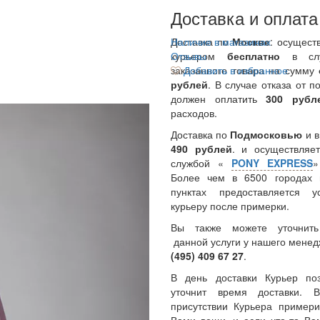
Доставка и оплата
Доставка по
Наличие в магазинах
Москве
: осущест
курьером
Отзывы
бесплатно
в сл
заказанного товара на сумму
Добавить в избранное
рублей
. В случае отказа от п
должен оплатить
300
руб
расходов.
Доставка по
Подмосковью
и 
490 рублей
. и осуществляет
службой «
PONY EXPRESS
Более чем в 6500 городах 
пунктах предоставляется у
курьеру после примерки.
Вы также можете уточнить
данной услуги у нашего менед
(495) 409 67 27
.
В день доставки Курьер по
уточнит время доставки.
присутствии Курьера примери