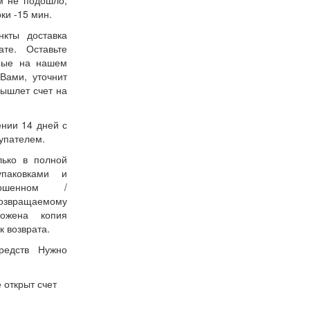
м не подошло,
ки -15 мин.
нкты доставка
ате. Оставьте
нные на нашем
Вами, уточнит
вышлет счет на
ении 14 дней с
упателем.
лько в полной
упаковками и
ошенном /
возвращаемому
ожена копия
к возврата.
редств Нужно
 открыт счет