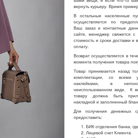
Вами вещи, и если что-то Ва
вернуть курьеру. Время пример
В остальные населенные пу
осуществляется по предопл
Ваш заказ и контактные да
сайте, менеджер свяжется с 
стоимость и сроки доставки и 
оплату.
Возврат осуществляется в теч
момента получения товара пок
Товар принимается назад то
комплектации, со всеми 
наклейками, в непон
неиспользованном виде. К 
товару должна быть прил
накладной и заполненный блан
Для получения денежных с
предоставить:
БИК отделения банка, где
Лицевой счет Клиента