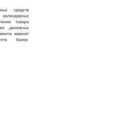
ных средств
7 календарных
ения товара
ния денежных
иента зависит
ента банка-