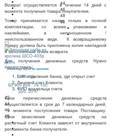
44
Возврат осуществляется в течении 14 дней с
46
момента получения товара покупателем.
48
Товар принимается назад только в полной
50
комплектации, со всеми упаковками и
наклейками, в непоношенном /
неиспользованном виде. К возвращаемому
товару должна быть приложена копия накладной
и заполненный бланк возврата.
Для получения денежных средств Нужно
предоставить:
Автоледи шуба из кролика
БИК отделения банка, где открыт счет
ШСО-403р
Лицевой счет Клиента
60 900 руб.
76 100
ФИО владельца счета
руб.
20%
42
Срок перечисления денежных средств
44
осуществляется в срок до 7 календарных дней,
46
с момента поступления товара Поставщику.
48
Срок зачисления денежных средств на
расчетный счет Клиента зависит от внутреннего
регламента банка-получателя.