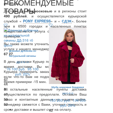
РЕКОМЕНДУЕМЫЕ
расходов.
ТОВАРЫ
Доставка по
Подмосковью
и в регионы стоит
490 рублей
. и осуществляется курьерской
службой «
PONY EXPRESS
» и «
СДЭК
». Более
чем в 6500 городах и населенных пунктах
предоставляется услуга оплаты курьеру после
примерки.
Вы также можете уточнить возможность данной
услуги у нашего менеджера по тел.:
8 (495) 409
Длинная дубленка из
67 27
.
натуральной овчины
В день доставки Курьер позвонит Вам и уточнит
ДД-316 тб
время доставки. Вы можете в присутствии
76 100 руб.
95 100
Курьера примерить заказанные Вами вещи, и
руб.
20%
если что-то Вам не подошло, вернуть курьеру.
42
Время примерки -15 мин.
44
Шуба норковая бордовая
В остальные населенные пункты доставка
46
ШКО-513
осуществляется по предоплате. Оставьте Ваш
48
заказ и контактные данные на нашем сайте,
50
155 200 руб.
194 000
менеджер свяжется с Вами, уточнит стоимость и
52
руб.
20%
сроки доставки и вышлет счет на оплату.
42