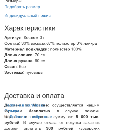
Размеры
Подобрать размер
Индивидуальный пошив
Характеристики
Артикул
: Костюм-3 г
Состав
:
30% вискоза,67% полиэстер 3% лайкра
Материал подкладки:
полиэстер 100%
Длина спинки
: 70 см
Длина рукава
: 60 см
Сезон
: Все
Застежка
: пуговицы
Доставка и оплата
Доставка по
Наличие в магазинах
Москве
: осуществляется нашим
курьером
Отзывы
бесплатно
в случае покупки
заказанного товара на сумму
Добавить в избранное
от 5 000 тыс.
рублей
. В случае отказа от покупки заказчик
должен оплатить
300
рублей
курьерских