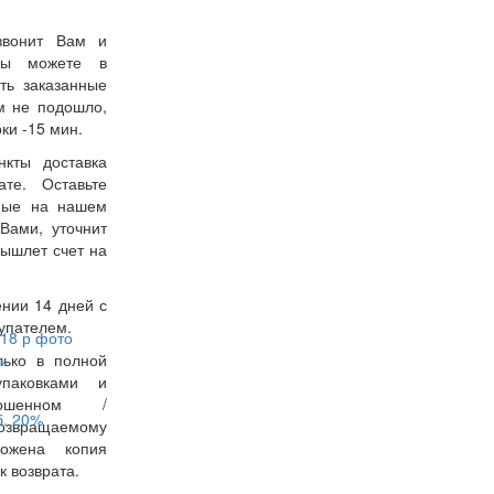
звонит Вам и
 Вы можете в
ть заказанные
м не подошло,
ки -15 мин.
нкты доставка
ате. Оставьте
нные на нашем
Вами, уточнит
вышлет счет на
ении 14 дней с
упателем.
лько в полной
жи
упаковками и
ошенном /
б.
20%
возвращаемому
ожена копия
к возврата.