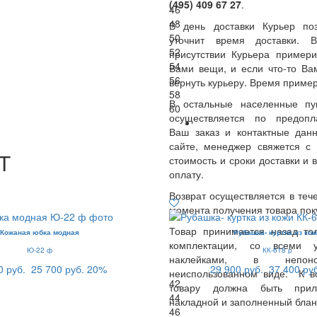
(495) 409 67 27
.
46
48
В день доставки Курьер по
50
уточнит время доставки.
52
присутствии Курьера примери
54
Вами вещи, и если что-то Ва
56
вернуть курьеру. Время пример
58
В остальные населенные пу
60
осуществляется по предопл
Ваш заказ и контактные да
сайте, менеджер свяжется с 
Т
стоимость и сроки доставки и 
оплату.
Возврат осуществляется в теч
момента получения товара пок
Товар принимается назад то
Кожаная юбка модная
Рубашка- куртка из ко
комплектации, со всеми 
Ю-22 ф
КК-618 р
наклейками, в непон
0 руб.
25 700 руб.
20%
29 900 руб.
37 400 ру
неиспользованном виде. К 
42
товару должна быть прил
44
накладной и заполненный блан
46