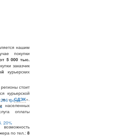
вляется нашим
учае покупки
от 5 000 тыс.
окупки заказчик
лей
курьерских
в регионы стоит
ся курьерской
» и «
СДЭК
».
и населенных
на
слуга оплаты
б.
20%
 возможность
жера по тел.:
8