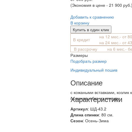
(Экономия в цене - 21 900 руб.
Добавить к сравнению
В корзину
Купить в один клик
на 12 мес.- от 8
В кредит
на 24 мес.- от 4
В рассрочку
на 6 мес.- б
Размеры
Подобрать размер
Индивидуальный пошив
Описание
с кожаными вставками, козлик 
Характеристики
съемная юбка из кенгуру
Артикул
: ШД-43.2
Длина спинки
: 80 см.
Сезон
: Осень-Зима