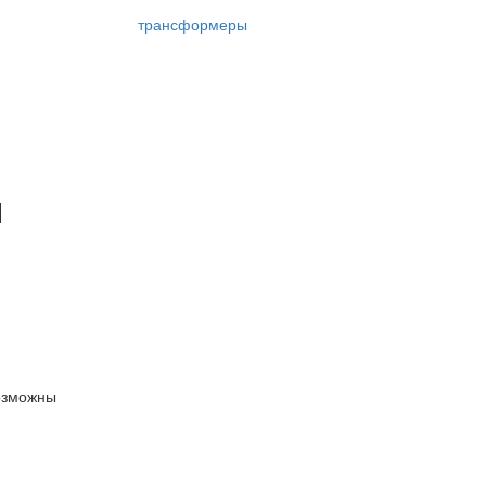
трансформеры
я
озможны