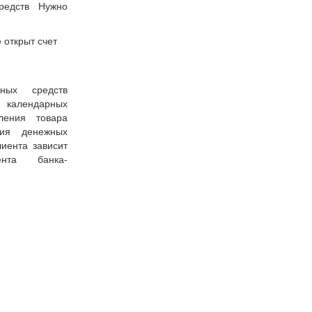
редств Нужно
 открыт счет
ных средств
7 календарных
ения товара
ния денежных
иента зависит
ента банка-