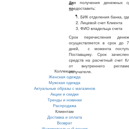
Для получения денежных с
48
предоставить:
50
БИК отделения банка, где
Лицевой счет Клиента
ФИО владельца счета
Срок перечисления денеж
осуществляется в срок до 
дней, с момента поступл
Поставщику. Срок зачисле
средств на расчетный счет Кл
от внутреннего реглам
Коллекции
получателя.
Женская одежда
Мужская одежда
Актуальные образы с магазинов
Акции и скидки
Тренды и новинки
Распродажа
Клиентам
Доставка и оплата
Возврат
Индивидуальный пошив