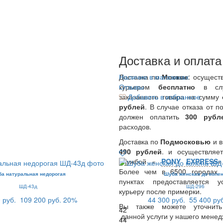
Доставка и оплата
Доставка по
Наличие в магазинах
Москве
: осущест
курьером
Отзывы
бесплатно
в сл
заказанного товара на сумму
Добавить в избранное
рублей
. В случае отказа от п
должен оплатить
300
руб
расходов.
Доставка по
Подмосковью
и 
490 рублей
. и осуществляет
службой «
PONY EXPRESS
Более чем в 6500 городах 
а натуральная недорогая
Шуба женская до коле
пунктах предоставляется у
ШД-43д
ШД-296
курьеру после примерки.
 руб.
109 200 руб.
20%
44 300 руб.
55 400 ру
Вы также можете уточнить
42
данной услуги у нашего менед
44