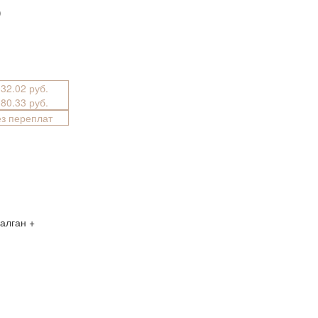
)
032.02 руб.
380.33 руб.
ез переплат
калган +