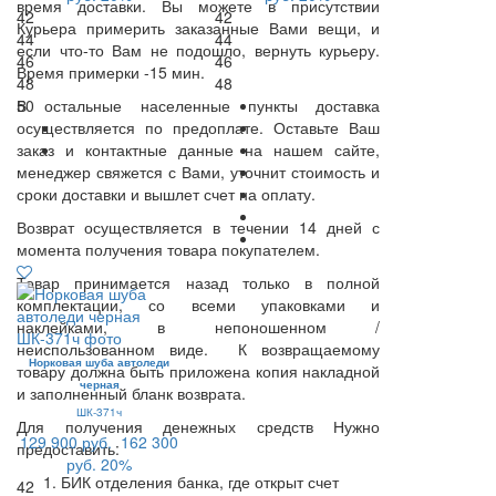
время доставки. Вы можете в присутствии
42
42
Курьера примерить заказанные Вами вещи, и
44
44
если что-то Вам не подошло, вернуть курьеру.
46
46
Время примерки -15 мин.
48
48
В остальные населенные пункты доставка
50
осуществляется по предоплате. Оставьте Ваш
заказ и контактные данные на нашем сайте,
менеджер свяжется с Вами, уточнит стоимость и
сроки доставки и вышлет счет на оплату.
Возврат осуществляется в течении 14 дней с
момента получения товара покупателем.
Товар принимается назад только в полной
комплектации, со всеми упаковками и
наклейками, в непоношенном /
неиспользованном виде. К возвращаемому
Норковая шуба автоледи
товару должна быть приложена копия накладной
черная
и заполненный бланк возврата.
ШК-371ч
Для получения денежных средств Нужно
129 900 руб.
162 300
предоставить:
руб.
20%
БИК отделения банка, где открыт счет
42