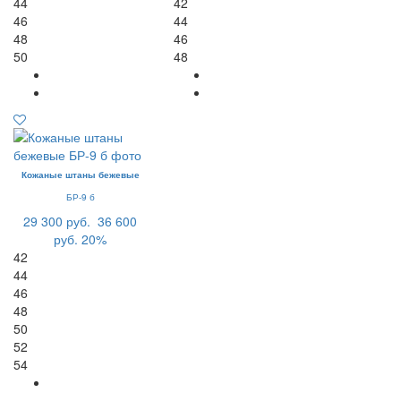
44
42
46
44
48
46
50
48
Кожаные штаны бежевые
БР-9 б
29 300 руб.
36 600
руб.
20%
42
44
46
48
50
52
54