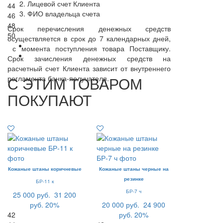
Лицевой счет Клиента
44
ФИО владельца счета
46
48
Срок перечисления денежных средств
50
осуществляется в срок до 7 календарных дней,
с момента поступления товара Поставщику.
Срок зачисления денежных средств на
расчетный счет Клиента зависит от внутреннего
С ЭТИМ ТОВАРОМ
регламента банка-получателя.
ПОКУПАЮТ
Кожаные штаны коричневые
Кожаные штаны черные на
резинке
БР-11 к
БР-7 ч
25 000 руб.
31 200
руб.
20%
20 000 руб.
24 900
42
руб.
20%