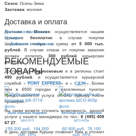
Сезон
: Осень-Зима
Застежка
: молния
Доставка и оплата
Доставка по
Наличие в магазинах
Москве
: осуществляется нашим
курьером
Отзывы
бесплатно
в случае покупки
заказанного товара на сумму
Добавить в избранное
от 5 000 тыс.
рублей
. В случае отказа от покупки заказчик
должен оплатить
300
рублей
курьерских
РЕКОМЕНДУЕМЫЕ
расходов.
ТОВАРЫ
Доставка по
Подмосковью
и в регионы стоит
490 рублей
. и осуществляется курьерской
службой «
PONY EXPRESS
» и «
СДЭК
». Более
чем в 6500 городах и населенных пунктах
предоставляется услуга оплаты курьеру после
примерки.
Вы также можете уточнить возможность данной
Шуба норковая бордовая
Автоледи шуба из кролика
услуги у нашего менеджера по тел.:
8 (495) 409
ШКО-513
ШСО-403р
67 27
.
155 200 руб.
194 000
60 900 руб.
76 100
В день доставки Курьер позвонит Вам и уточнит
руб.
20%
руб.
20%