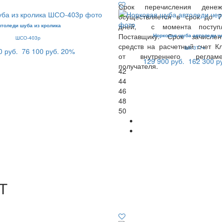
Срок перечисления денеж
осуществляется в срок до 
дней, с момента поступл
втоледи шуба из кролика
Поставщику. Срок зачисле
Норковая шуба автоледи ч
ШСО-403р
средств на расчетный счет Кл
ШК-371ч
0 руб.
76 100 руб.
20%
от внутреннего реглам
129 900 руб.
162 300 р
получателя.
42
44
46
48
50
Т