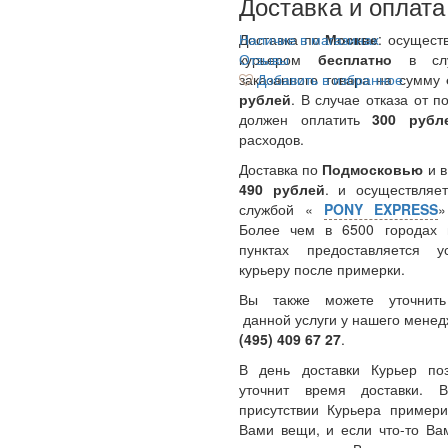
Доставка и оплата
Доставка по
Наличие в магазинах
Москве
: осущест
курьером
Отзывы
бесплатно
в сл
заказанного товара на сумму
Добавить в избранное
рублей
. В случае отказа от п
должен оплатить
300
руб
расходов.
Доставка по
Подмосковью
и 
490 рублей
. и осуществляет
службой «
PONY EXPRESS
Более чем в 6500 городах 
пунктах предоставляется у
курьеру после примерки.
Вы также можете уточнить
данной услуги у нашего менед
(495) 409 67 27
.
В день доставки Курьер по
уточнит время доставки.
присутствии Курьера примери
Вами вещи, и если что-то Ва