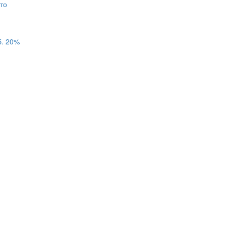
б.
20%