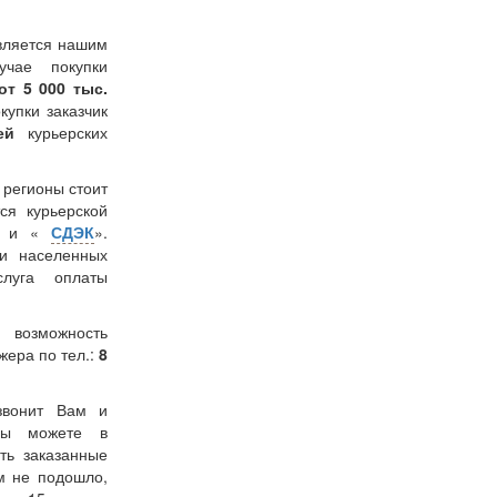
вляется нашим
учае покупки
от 5 000 тыс.
окупки заказчик
лей
курьерских
в регионы стоит
ся курьерской
» и «
СДЭК
».
и населенных
слуга оплаты
 возможность
жера по тел.:
8
звонит Вам и
 Вы можете в
ть заказанные
м не подошло,