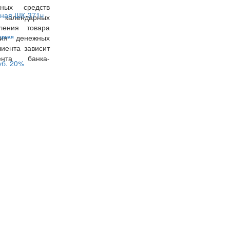
ных средств
7 календарных
ения товара
ния денежных
ерная
иента зависит
ента банка-
уб.
20%