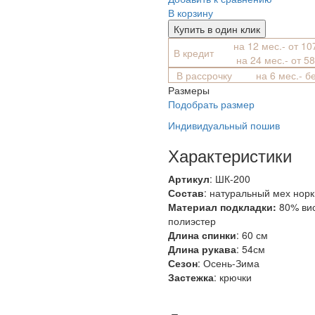
В корзину
Купить в один клик
на 12 мес.- от 10
В кредит
на 24 мес.- от 5
В рассрочку
на 6 мес.- б
Размеры
Подобрать размер
Индивидуальный пошив
Характеристики
Артикул
: ШК-200
Состав
:
натуральный мех норк
Материал подкладки:
80% ви
полиэстер
Длина спинки
: 60 см
Длина рукава
: 54см
Сезон
: Осень-Зима
Застежка
: крючки