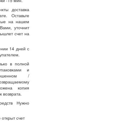
ки -15 мин.
нкты доставка
ате. Оставьте
нные на нашем
Вами, уточнит
вышлет счет на
ении 14 дней с
упателем.
лько в полной
упаковками и
ошенном /
возвращаемому
ожена копия
к возврата.
редств Нужно
 открыт счет