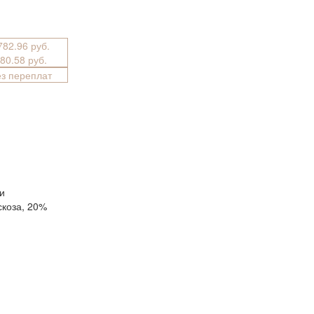
782.96 руб.
880.58 руб.
ез переплат
и
скоза, 20%