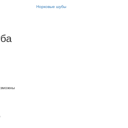
Норковые шубы
уба
озможны
)