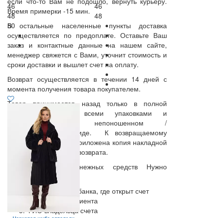
если что-то Вам не подошло, вернуть курьеру.
46
46
Время примерки -15 мин.
48
48
В остальные населенные пункты доставка
50
осуществляется по предоплате. Оставьте Ваш
заказ и контактные данные на нашем сайте,
менеджер свяжется с Вами, уточнит стоимость и
сроки доставки и вышлет счет на оплату.
Возврат осуществляется в течении 14 дней с
момента получения товара покупателем.
Товар принимается назад только в полной
комплектации, со всеми упаковками и
наклейками, в непоношенном /
неиспользованном виде. К возвращаемому
товару должна быть приложена копия накладной
и заполненный бланк возврата.
Для получения денежных средств Нужно
предоставить:
БИК отделения банка, где открыт счет
Лицевой счет Клиента
ФИО владельца счета