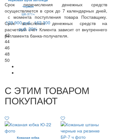
Норковая шуба автоледи
Срок перечисления денежных средств
черная
осуществляется в срок до 7 календарных дней,
ШК-371ч
с момента поступления товара Поставщику.
129 900 руб.
162 300
Срок зачисления денежных средств на
руб.
20%
расчетный счет Клиента зависит от внутреннего
42
регламента банка-получателя.
44
46
48
50
С ЭТИМ ТОВАРОМ
ПОКУПАЮТ
Кожаная юбка