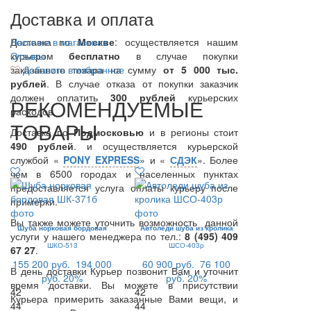
Доставка и оплата
Доставка по
Наличие в магазинах
Москве
: осуществляется нашим
курьером
Отзывы
бесплатно
в случае покупки
заказанного товара на сумму
Добавить в избранное
от 5 000 тыс.
рублей
. В случае отказа от покупки заказчик
должен оплатить
300
рублей
курьерских
РЕКОМЕНДУЕМЫЕ
расходов.
ТОВАРЫ
Доставка по
Подмосковью
и в регионы стоит
490 рублей
. и осуществляется курьерской
службой «
PONY EXPRESS
» и «
СДЭК
». Более
чем в 6500 городах и населенных пунктах
предоставляется услуга оплаты курьеру после
примерки.
Вы также можете уточнить возможность данной
Шуба норковая бордовая
Автоледи шуба из кролика
услуги у нашего менеджера по тел.:
8 (495) 409
ШКО-513
ШСО-403р
67 27
.
155 200 руб.
194 000
60 900 руб.
76 100
В день доставки Курьер позвонит Вам и уточнит
руб.
20%
руб.
20%
время доставки. Вы можете в присутствии
42
42
Курьера примерить заказанные Вами вещи, и
44
44