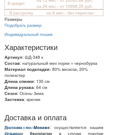
В кредит
на 24 мес.- от 10958.35 руб.
В рассрочку
на 6 мес.- без переплат
Размеры
Подобрать размер
Индивидуальный пошив
Характеристики
Артикул
: ШД-348 к
Состав
:
натуральный мех норки + чернобурка
Материал подкладки:
80% вискоза, 20%
полиэстер
Длина спинки
: 130 см
Длина рукава
: 64 см
Сезон
: Осень-Зима
Застежка
: крючки
Доставка и оплата
Доставка по
Наличие в магазинах
Москве
: осуществляется нашим
курьером
Отзывы
бесплатно
в случае покупки