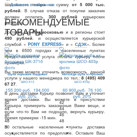
заказанного товара на сумму
Добавить в избранное
от 5 000 тыс.
рублей
. В случае отказа от покупки заказчик
должен оплатить
300
рублей
курьерских
РЕКОМЕНДУЕМЫЕ
расходов.
ТОВАРЫ
Доставка по
Подмосковью
и в регионы стоит
490 рублей
. и осуществляется курьерской
службой «
PONY EXPRESS
» и «
СДЭК
». Более
чем в 6500 городах и населенных пунктах
предоставляется услуга оплаты курьеру после
примерки.
Вы также можете уточнить возможность данной
Шуба норковая бордовая
Автоледи шуба из кролика
услуги у нашего менеджера по тел.:
8 (495) 409
ШКО-513
ШСО-403р
67 27
.
155 200 руб.
194 000
60 900 руб.
76 100
В день доставки Курьер позвонит Вам и уточнит
руб.
20%
руб.
20%
время доставки. Вы можете в присутствии
42
42
Курьера примерить заказанные Вами вещи, и
44
44
если что-то Вам не подошло, вернуть курьеру.
46
46
Время примерки -15 мин.
48
48
В остальные населенные пункты доставка
50
осуществляется по предоплате. Оставьте Ваш