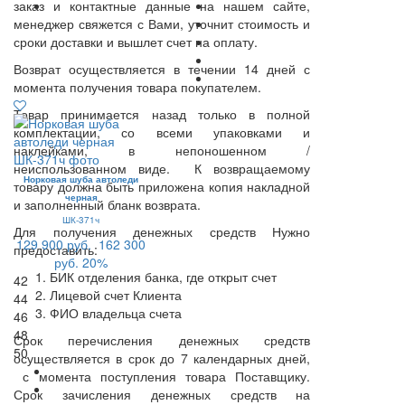
заказ и контактные данные на нашем сайте,
менеджер свяжется с Вами, уточнит стоимость и
сроки доставки и вышлет счет на оплату.
Возврат осуществляется в течении 14 дней с
момента получения товара покупателем.
Товар принимается назад только в полной
комплектации, со всеми упаковками и
наклейками, в непоношенном /
неиспользованном виде. К возвращаемому
Норковая шуба автоледи
товару должна быть приложена копия накладной
черная
и заполненный бланк возврата.
ШК-371ч
Для получения денежных средств Нужно
129 900 руб.
162 300
предоставить:
руб.
20%
БИК отделения банка, где открыт счет
42
Лицевой счет Клиента
44
ФИО владельца счета
46
48
Срок перечисления денежных средств
50
осуществляется в срок до 7 календарных дней,
с момента поступления товара Поставщику.
Срок зачисления денежных средств на