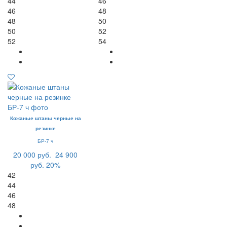
44
46
46
48
48
50
50
52
52
54
Кожаные штаны черные на
резинке
БР-7 ч
20 000 руб.
24 900
руб.
20%
42
44
46
48