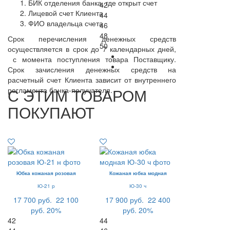
БИК отделения банка, где открыт счет
42
Лицевой счет Клиента
44
ФИО владельца счета
46
48
Срок перечисления денежных средств
50
осуществляется в срок до 7 календарных дней,
с момента поступления товара Поставщику.
Срок зачисления денежных средств на
расчетный счет Клиента зависит от внутреннего
С ЭТИМ ТОВАРОМ
регламента банка-получателя.
ПОКУПАЮТ
Юбка кожаная розовая
Кожаная юбка модная
Ю-21 р
Ю-30 ч
17 700 руб.
22 100
17 900 руб.
22 400
руб.
20%
руб.
20%
42
44