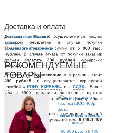
Доставка и оплата
Доставка по
Наличие в магазинах
Москве
: осуществляется нашим
курьером
Отзывы
бесплатно
в случае покупки
заказанного товара на сумму
Добавить в избранное
от 5 000 тыс.
рублей
. В случае отказа от покупки заказчик
должен оплатить
300
рублей
курьерских
РЕКОМЕНДУЕМЫЕ
расходов.
ТОВАРЫ
Доставка по
Подмосковью
и в регионы стоит
490 рублей
. и осуществляется курьерской
службой «
PONY EXPRESS
» и «
СДЭК
». Более
чем в 6500 городах и населенных пунктах
предоставляется услуга оплаты курьеру после
примерки.
Вы также можете уточнить возможность данной
Автоледи шуба из кролика
услуги у нашего менеджера по тел.:
8 (495) 409
ШСО-403р
67 27
.
60 900 руб.
76 100