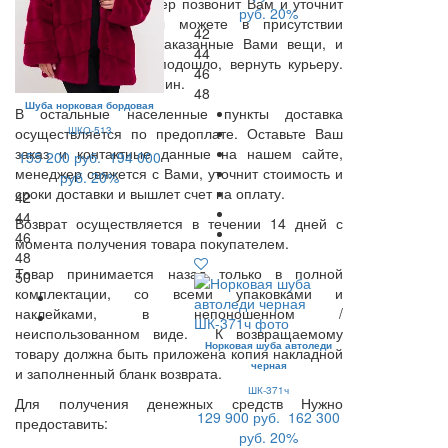
В день доставки Курьер позвонит Вам и уточнит
руб.
20%
время доставки. Вы можете в присутствии
42
Курьера примерить заказанные Вами вещи, и
44
если что-то Вам не подошло, вернуть курьеру.
46
Время примерки -15 мин.
48
Шуба норковая бордовая
В остальные населенные пункты доставка
ШКО-513
осуществляется по предоплате. Оставьте Ваш
заказ и контактные данные на нашем сайте,
155 200 руб.
194 000
менеджер свяжется с Вами, уточнит стоимость и
руб.
20%
сроки доставки и вышлет счет на оплату.
42
44
Возврат осуществляется в течении 14 дней с
46
момента получения товара покупателем.
48
Товар принимается назад только в полной
50
комплектации, со всеми упаковками и
наклейками, в непоношенном /
неиспользованном виде. К возвращаемому
Норковая шуба автоледи
товару должна быть приложена копия накладной
черная
и заполненный бланк возврата.
ШК-371ч
Для получения денежных средств Нужно
129 900 руб.
162 300
предоставить:
руб.
20%