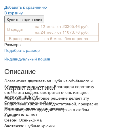
Добавить к сравнению
В корзину
Купить в один клик
на 12 мес.- от 20305.46 руб.
В кредит
на 24 мес.- от 11073.76 руб.
В рассрочку
на 6 мес.- без переплат
Размеры
Подобрать размер
Индивидуальный пошив
Описание
Элегантная двухцветная шуба из объёмного и
Характеристики
шелковистого меха лисы. Благодаря воротнику
стойке эта модель смотрится очень изящно.
Артикул
: ШД-218
Монохромное цветовое решение делает эту
Состав
:
натуральный мех
вещь очень яркой и самодостаточной, прекрасно
Материал подкладки:
вискоза
сочетающейся с одеждой и обувью в любом
Утеплитель:
нет
стиле.
Сезон
: Осень-Зима
Застежка
: шубные крючки