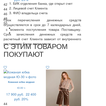
БИК отделения банка, где открыт счет
42
Лицевой счет Клиента
44
ФИО владельца счета
46
48
Срок перечисления денежных средств
50
осуществляется в срок до 7 календарных дней,
с момента поступления товара Поставщику.
Срок зачисления денежных средств на
расчетный счет Клиента зависит от внутреннего
С ЭТИМ ТОВАРОМ
регламента банка-получателя.
ПОКУПАЮТ
Кожаная юбка модная
Ю-30 ч
17 900 руб.
22 400
руб.
20%
44