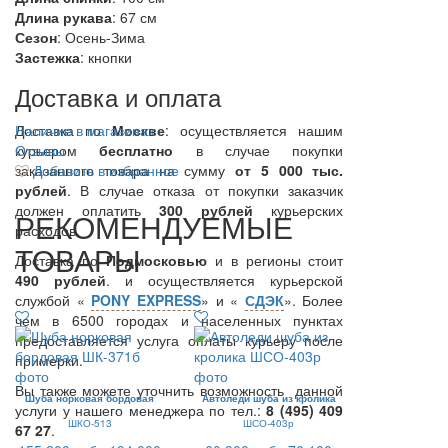
Длина рукава
: 67 см
Сезон
: Осень-Зима
Застежка
: кнопки
Доставка и оплата
Доставка по
Наличие в магазинах
Москве
: осуществляется нашим
курьером
Отзывы
бесплатно
в случае покупки
заказанного товара на сумму
Добавить в избранное
от 5 000 тыс.
рублей
. В случае отказа от покупки заказчик
должен оплатить
300
рублей
курьерских
РЕКОМЕНДУЕМЫЕ
расходов.
ТОВАРЫ
Доставка по
Подмосковью
и в регионы стоит
490 рублей
. и осуществляется курьерской
службой «
PONY EXPRESS
» и «
СДЭК
». Более
чем в 6500 городах и населенных пунктах
предоставляется услуга оплаты курьеру после
примерки.
Вы также можете уточнить возможность данной
Шуба норковая бордовая
Автоледи шуба из кролика
услуги у нашего менеджера по тел.:
8 (495) 409
ШКО-513
ШСО-403р
67 27
.