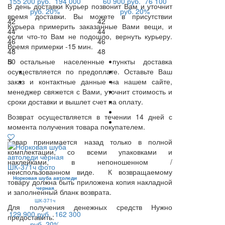
155 200 руб.
194 000
60 900 руб.
76 100
В день доставки Курьер позвонит Вам и уточнит
руб.
20%
руб.
20%
время доставки. Вы можете в присутствии
42
42
Курьера примерить заказанные Вами вещи, и
44
44
если что-то Вам не подошло, вернуть курьеру.
46
46
Время примерки -15 мин.
48
48
В остальные населенные пункты доставка
50
осуществляется по предоплате. Оставьте Ваш
заказ и контактные данные на нашем сайте,
менеджер свяжется с Вами, уточнит стоимость и
сроки доставки и вышлет счет на оплату.
Возврат осуществляется в течении 14 дней с
момента получения товара покупателем.
Товар принимается назад только в полной
комплектации, со всеми упаковками и
наклейками, в непоношенном /
неиспользованном виде. К возвращаемому
Норковая шуба автоледи
товару должна быть приложена копия накладной
черная
и заполненный бланк возврата.
ШК-371ч
Для получения денежных средств Нужно
129 900 руб.
162 300
предоставить:
руб.
20%