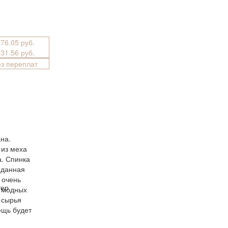
676.05 руб.
731.56 руб.
ез переплат
на.
 из меха
а. Спинка
 данная
 очень
тер
я модных
 сырья
ещь будет