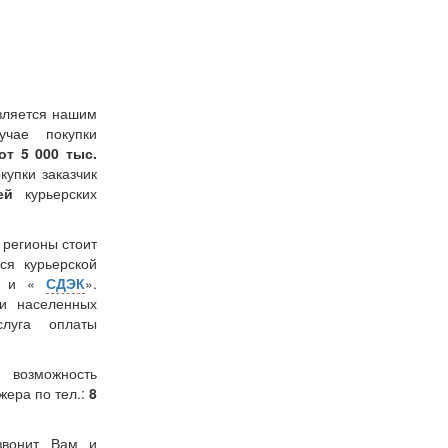
вляется нашим
учае покупки
от 5 000 тыс.
окупки заказчик
лей
курьерских
в регионы стоит
ся курьерской
» и «
СДЭК
».
и населенных
слуга оплаты
 возможность
жера по тел.:
8
звонит Вам и