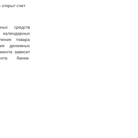
 открыт счет
ных средств
7 календарных
ения товара
ния денежных
иента зависит
ента банка-