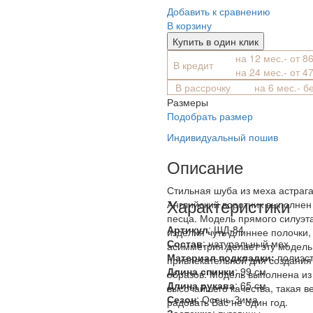
Добавить к сравнению
В корзину
Купить в один клик
на 12 мес.- от 8
В кредит
на 24 мес.- от 4
В рассрочку
на 6 мес.- б
Размеры
Подобрать размер
Индивидуальный пошив
Описание
Стильная шуба из меха астрага
Характеристики
Английский воротник выполнен
песца. Модель прямого силуэт
Артикул
: ШД-84
изделия чуть длиннее полочки,
Состав
:
натуральный мех
асимметрия делает эту модель
Материал подкладки:
полиэс
привлекательной для создани
Длина спинки
: 99 см
образов. Модель выполнена из
Длина рукава
: 65 см
высочайшего качества, такая в
Сезон
: Осень-Зима
радовать Вас не один год.