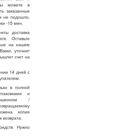
 Вы можете в
ть заказанные
м не подошло,
ки -15 мин.
нкты доставка
ате. Оставьте
нные на нашем
Вами, уточнит
вышлет счет на
ении 14 дней с
упателем.
лько в полной
упаковками и
ошенном /
возвращаемому
ожена копия
к возврата.
редств Нужно