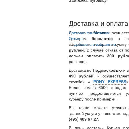
Застежка
: пуговицы
Доставка и оплата
Доставка по
Наличие в магазинах
Москве
: осущест
курьером
Отзывы
бесплатно
в сл
заказанного товара на сумму
Добавить в избранное
рублей
. В случае отказа от п
должен оплатить
300
руб
расходов.
Доставка по
Подмосковью
и 
490 рублей
. и осуществляет
службой «
PONY EXPRESS
Более чем в 6500 городах 
пунктах предоставляется у
курьеру после примерки.
Вы также можете уточнить
данной услуги у нашего менед
(495) 409 67 27
.
В день доставки Курьер по