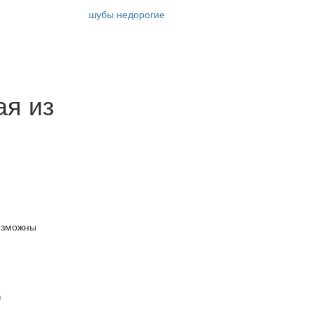
шубы недорогие
ая из
озможны
)