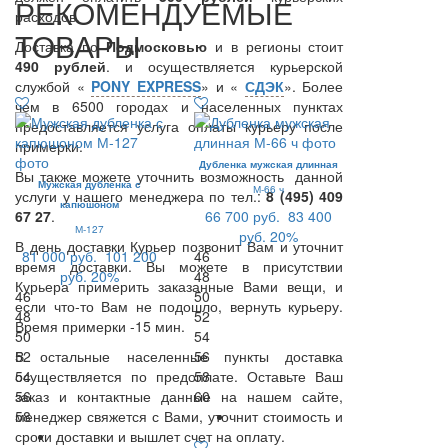
РЕКОМЕНДУЕМЫЕ
расходов.
ТОВАРЫ
Доставка по
Подмосковью
и в регионы стоит
490 рублей
. и осуществляется курьерской
службой «
PONY EXPRESS
» и «
СДЭК
». Более
чем в 6500 городах и населенных пунктах
предоставляется услуга оплаты курьеру после
примерки.
Дубленка мужская длинная
Вы также можете уточнить возможность данной
Мужская дубленка с
М-66 ч
услуги у нашего менеджера по тел.:
8 (495) 409
капюшоном
67 27
.
66 700 руб.
83 400
М-127
руб.
20%
В день доставки Курьер позвонит Вам и уточнит
81 000 руб.
101 200
46
время доставки. Вы можете в присутствии
руб.
20%
48
Курьера примерить заказанные Вами вещи, и
46
50
если что-то Вам не подошло, вернуть курьеру.
48
52
Время примерки -15 мин.
50
54
В остальные населенные пункты доставка
52
56
осуществляется по предоплате. Оставьте Ваш
54
58
заказ и контактные данные на нашем сайте,
56
60
менеджер свяжется с Вами, уточнит стоимость и
58
сроки доставки и вышлет счет на оплату.