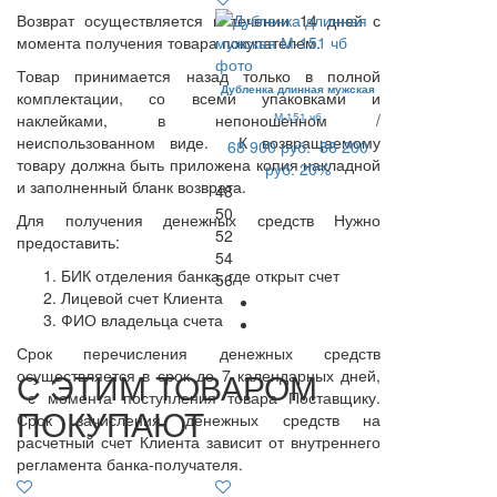
Возврат осуществляется в течении 14 дней с
момента получения товара покупателем.
Товар принимается назад только в полной
Дубленка длинная мужская
комплектации, со всеми упаковками и
наклейками, в непоношенном /
М-151 чб
неиспользованном виде. К возвращаемому
68 900 руб.
86 200
товару должна быть приложена копия накладной
руб.
20%
и заполненный бланк возврата.
48
50
Для получения денежных средств Нужно
52
предоставить:
54
БИК отделения банка, где открыт счет
56
Лицевой счет Клиента
ФИО владельца счета
Срок перечисления денежных средств
С ЭТИМ ТОВАРОМ
осуществляется в срок до 7 календарных дней,
с момента поступления товара Поставщику.
ПОКУПАЮТ
Срок зачисления денежных средств на
расчетный счет Клиента зависит от внутреннего
регламента банка-получателя.