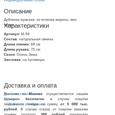
Описание
Дубленка мужская, из ягненка мерино, мех
Характеристики
кёрли,
Артикул
: М-59
Состав
:
натуральная овчина
Длина спинки
: 69 см
Длина рукава
: 70 см
Сезон
: Осень-Зима
Застежка
: на пуговицах
Доставка и оплата
Доставка по
Наличие в магазинах
Москве
: осуществляется нашим
курьером
Отзывы
бесплатно
в случае покупки
заказанного товара на сумму
Добавить в избранное
от 5 000 тыс.
рублей
. В случае отказа от покупки заказчик
должен оплатить
300
рублей
курьерских