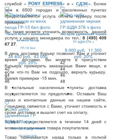
службой «
PONY EXPRESS
» и «
СДЭК
». Более
чем в 6500 городах и населенных пунктах
предоставляется услуга оплаты курьеру после
примерки.
Вы также можете уточнить возможность данной
Пальто белое с капюшоном
Эко шуба удлиненная черная
услуги у нашего менеджера по тел.:
8 (495) 409
из меха песца
ГР ШДИ-376 ч
67 27
.
ГР-13 бел
9 000 руб.
11 300
В день доставки Курьер позвонит Вам и уточнит
34 400 руб.
43 000
руб.
20%
время доставки. Вы можете в присутствии
руб.
20%
42
Курьера примерить заказанные Вами вещи, и
42
44
если что-то Вам не подошло, вернуть курьеру.
44
46
Время примерки -15 мин.
46
48
В остальные населенные пункты доставка
осуществляется по предоплате. Оставьте Ваш
заказ и контактные данные на нашем сайте,
менеджер свяжется с Вами, уточнит стоимость и
сроки доставки и вышлет счет на оплату.
Возврат осуществляется в течении 14 дней с
момента получения товара покупателем.
Эко шуба удлиненная
Товар принимается назад только в полной
ГР ШДИ-376