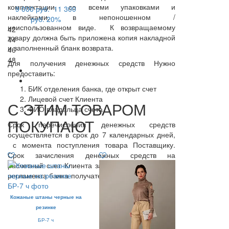
комплектации, со всеми упаковками и
9 000 руб.
11 300
наклейками, в непоношенном /
руб.
20%
неиспользованном виде. К возвращаемому
42
товару должна быть приложена копия накладной
44
и заполненный бланк возврата.
46
48
Для получения денежных средств Нужно
предоставить:
БИК отделения банка, где открыт счет
Лицевой счет Клиента
С ЭТИМ ТОВАРОМ
ФИО владельца счета
ПОКУПАЮТ
Срок перечисления денежных средств
осуществляется в срок до 7 календарных дней,
с момента поступления товара Поставщику.
Срок зачисления денежных средств на
расчетный счет Клиента зависит от внутреннего
регламента банка-получателя.
Кожаные штаны черные на
резинке
БР-7 ч