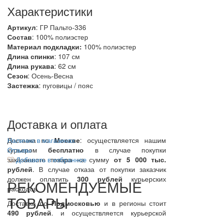
Характеристики
Артикул
: ГР Пальто-336
Состав
:
100% полиэстер
Материал подкладки:
100% полиэстер
Длина спинки
: 107 см
Длина рукава
: 62 см
Сезон
: Осень-Весна
Застежка
: пуговицы / пояс
Доставка и оплата
Доставка по
Наличие в магазинах
Москве
: осуществляется нашим
курьером
Отзывы
бесплатно
в случае покупки
заказанного товара на сумму
Добавить в избранное
от 5 000 тыс.
рублей
. В случае отказа от покупки заказчик
должен оплатить
300
рублей
курьерских
РЕКОМЕНДУЕМЫЕ
расходов.
ТОВАРЫ
Доставка по
Подмосковью
и в регионы стоит
490 рублей
. и осуществляется курьерской