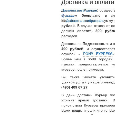
Доставка и оплата
Доставка по
Наличие в магазинах
Москве
: осущест
курьером
Отзывы
бесплатно
в сл
заказанного товара на сумму
Добавить в избранное
рублей
. В случае отказа от п
должен оплатить
300
руб
расходов.
Доставка по
Подмосковью
и 
490 рублей
. и осуществляет
службой «
PONY EXPRESS
Более чем в 6500 городах 
пунктах предоставляется у
курьеру после примерки.
Вы также можете уточнить
данной услуги у нашего менед
(495) 409 67 27
.
В день доставки Курьер по
уточнит время доставки.
присутствии Курьера примери
Вами вещи, и если что-то Ва