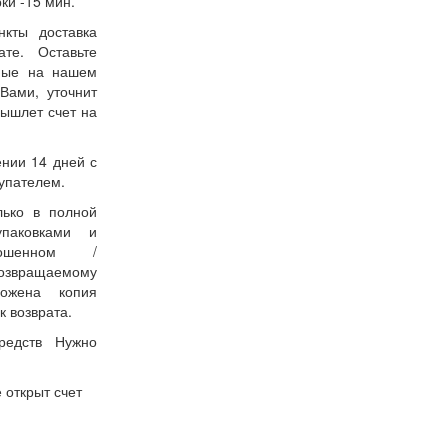
ки -15 мин.
нкты доставка
ате. Оставьте
нные на нашем
Вами, уточнит
вышлет счет на
ении 14 дней с
упателем.
лько в полной
упаковками и
ошенном /
возвращаемому
ожена копия
к возврата.
редств Нужно
 открыт счет