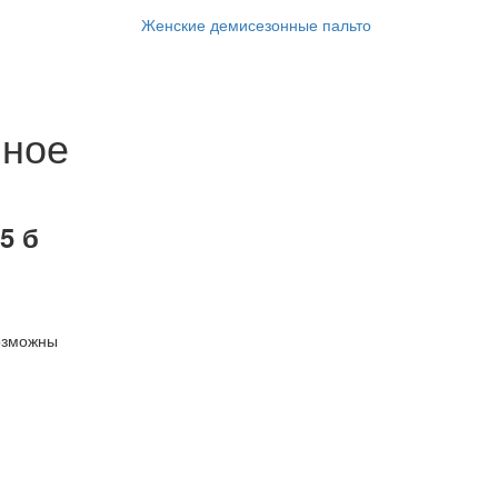
Женские демисезонные пальто
нное
5 б
озможны