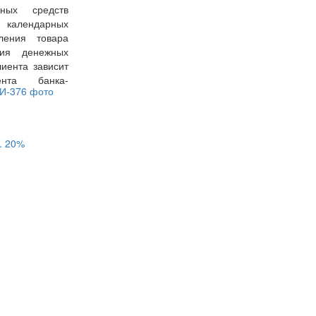
ных средств
7 календарных
ения товара
ния денежных
иента зависит
ента банка-
.
20%