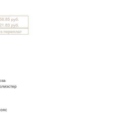
956.85 руб.
521.83 руб.
ез переплат
оза
олиэстер
пояс