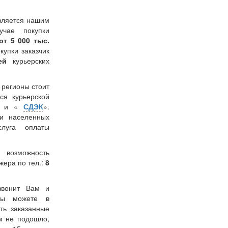
вляется нашим
учае покупки
от 5 000 тыс.
окупки заказчик
лей
курьерских
в регионы стоит
ся курьерской
» и «
СДЭК
».
и населенных
слуга оплаты
 возможность
жера по тел.:
8
звонит Вам и
 Вы можете в
ть заказанные
м не подошло,