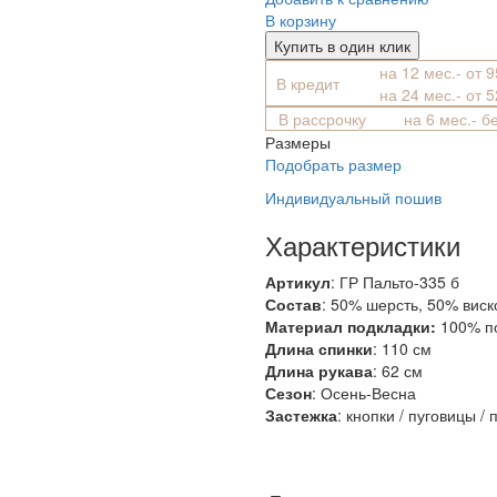
В корзину
Купить в один клик
на 12 мес.- от 
В кредит
на 24 мес.- от 
В рассрочку
на 6 мес.- б
Размеры
Подобрать размер
Индивидуальный пошив
Характеристики
Артикул
: ГР Пальто-335 б
Состав
:
50% шерсть, 50% виск
Материал подкладки:
100% п
Длина спинки
: 110 см
Длина рукава
: 62 см
Сезон
: Осень-Весна
Застежка
: кнопки / пуговицы / 