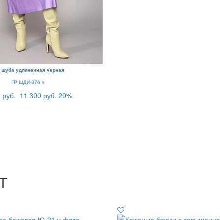
 шуба удлиненная черная
ГР ШДИ-376 ч
 руб.
11 300 руб.
20%
Т