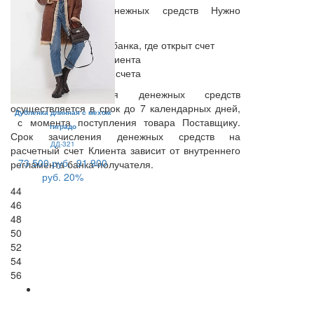
Для получения денежных средств Нужно
предоставить:
БИК отделения банка, где открыт счет
Лицевой счет Клиента
ФИО владельца счета
Срок перечисления денежных средств
осуществляется в срок до 7 календарных дней,
Дубленка длинная с мехом
с момента поступления товара Поставщику.
тиградо
Срок зачисления денежных средств на
ДД-321
расчетный счет Клиента зависит от внутреннего
73 500 руб.
91 900
регламента банка-получателя.
руб.
20%
44
46
48
50
52
54
56