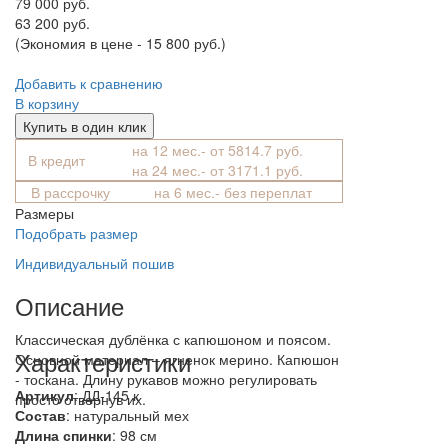
79 000 руб.
63 200 руб.
(Экономия в цене - 15 800 руб.)
Добавить к сравнению
В корзину
Купить в один клик
на 12 мес.- от 5814.7 руб.
В кредит
на 24 мес.- от 3171.1 руб.
В рассрочку
на 6 мес.- без переплат
Размеры
Подобрать размер
Индивидуальный пошив
Описание
Классическая дублёнка с капюшоном и поясом.
Характеристики
Основной материал – ягненок мерино. Капюшон
- тоскана. Длину рукавов можно регулировать
Артикул
: ДД-145 к
просто отвернув их.
Состав
:
натуральный мех
Длина спинки
: 98 см