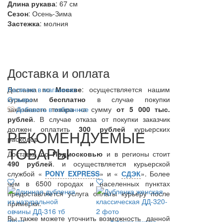
Длина рукава
: 67 см
Сезон
: Осень-Зима
Застежка
: молния
Доставка и оплата
Доставка по
Наличие в магазинах
Москве
: осуществляется нашим
курьером
Отзывы
бесплатно
в случае покупки
заказанного товара на сумму
Добавить в избранное
от 5 000 тыс.
рублей
. В случае отказа от покупки заказчик
должен оплатить
300
рублей
курьерских
РЕКОМЕНДУЕМЫЕ
расходов.
ТОВАРЫ
Доставка по
Подмосковью
и в регионы стоит
490 рублей
. и осуществляется курьерской
службой «
PONY EXPRESS
» и «
СДЭК
». Более
чем в 6500 городах и населенных пунктах
предоставляется услуга оплаты курьеру после
примерки.
Вы также можете уточнить возможность данной