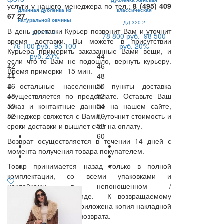
Дубленка женская
услуги у нашего менеджера по тел.:
8 (495) 409
Длинная дубленка из
классическая
67 27
.
натуральной овчины
ДД-320 2
В день доставки Курьер позвонит Вам и уточнит
ДД-316 тб
78 800 руб.
98 500
время доставки. Вы можете в присутствии
76 100 руб.
95 100
руб.
20%
Курьера примерить заказанные Вами вещи, и
руб.
20%
44
если что-то Вам не подошло, вернуть курьеру.
42
46
Время примерки -15 мин.
44
48
В остальные населенные пункты доставка
46
50
осуществляется по предоплате. Оставьте Ваш
48
52
заказ и контактные данные на нашем сайте,
50
54
менеджер свяжется с Вами, уточнит стоимость и
52
56
сроки доставки и вышлет счет на оплату.
58
60
Возврат осуществляется в течении 14 дней с
момента получения товара покупателем.
Товар принимается назад только в полной
комплектации, со всеми упаковками и
наклейками, в непоношенном /
неиспользованном виде. К возвращаемому
товару должна быть приложена копия накладной
и заполненный бланк возврата.