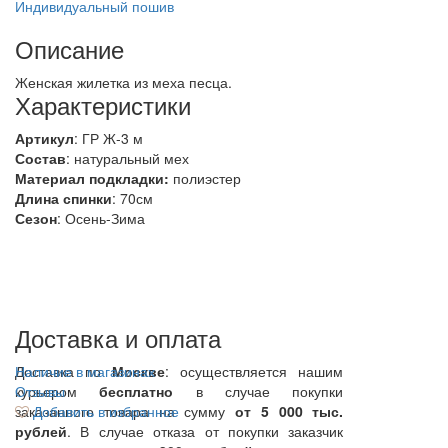
Индивидуальный пошив
Описание
Женская жилетка из меха песца.
Характеристики
Артикул
: ГР Ж-3 м
Состав
:
натуральный мех
Материал подкладки:
полиэстер
Длина спинки
: 70см
Сезон
: Осень-Зима
Доставка и оплата
Доставка по
Наличие в магазинах
Москве
: осуществляется нашим
курьером
Отзывы
бесплатно
в случае покупки
заказанного товара на сумму
Добавить в избранное
от 5 000 тыс.
рублей
. В случае отказа от покупки заказчик