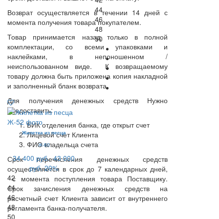
44
Возврат осуществляется в течении 14 дней с
46
момента получения товара покупателем.
48
Товар принимается назад только в полной
50
комплектации, со всеми упаковками и
наклейками, в непоношенном /
неиспользованном виде. К возвращаемому
товару должна быть приложена копия накладной
и заполненный бланк возврата.
Для получения денежных средств Нужно
предоставить:
БИК отделения банка, где открыт счет
Жилетка из песца
Лицевой счет Клиента
ФИО владельца счета
Ж-60
34 400 руб.
43 000
Срок перечисления денежных средств
руб.
20%
осуществляется в срок до 7 календарных дней,
42
с момента поступления товара Поставщику.
44
Срок зачисления денежных средств на
46
расчетный счет Клиента зависит от внутреннего
48
регламента банка-получателя.
50