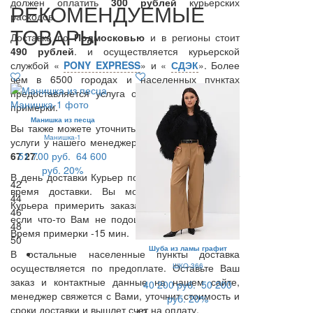
должен оплатить
300
рублей
курьерских
РЕКОМЕНДУЕМЫЕ
расходов.
ТОВАРЫ
Доставка по
Подмосковью
и в регионы стоит
490 рублей
. и осуществляется курьерской
службой «
PONY EXPRESS
» и «
СДЭК
». Более
чем в 6500 городах и населенных пунктах
предоставляется услуга оплаты курьеру после
примерки.
Манишка из песца
Вы также можете уточнить возможность данной
Манишка-1
услуги у нашего менеджера по тел.:
8 (495) 409
67 27
51 700 руб.
.
64 600
руб.
20%
В день доставки Курьер позвонит Вам и уточнит
42
время доставки. Вы можете в присутствии
44
Курьера примерить заказанные Вами вещи, и
46
если что-то Вам не подошло, вернуть курьеру.
48
Время примерки -15 мин.
50
Шуба из ламы графит
В остальные населенные пункты доставка
ШКО-366
осуществляется по предоплате. Оставьте Ваш
заказ и контактные данные на нашем сайте,
40 200 руб.
50 200
менеджер свяжется с Вами, уточнит стоимость и
руб.
20%
сроки доставки и вышлет счет на оплату.
42