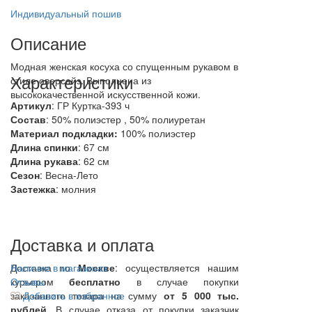
Индивидуальный пошив
Описание
Модная женская косуха со спущенным рукавом в
Характеристики
стиле оверсайз. Выполнена из
высококачественной искусственной кожи.
Артикул
: ГР Куртка-393 ч
Состав
:
50% полиэстер , 50% полиуретан
Материал подкладки:
100% полиэстер
Длина спинки
: 67 см
Длина рукава
: 62 см
Сезон
: Весна-Лето
Застежка
: молния
Доставка и оплата
Доставка по
Наличие в магазинах
Москве
: осуществляется нашим
курьером
Отзывы
бесплатно
в случае покупки
заказанного товара на сумму
Добавить в избранное
от 5 000 тыс.
рублей
. В случае отказа от покупки заказчик