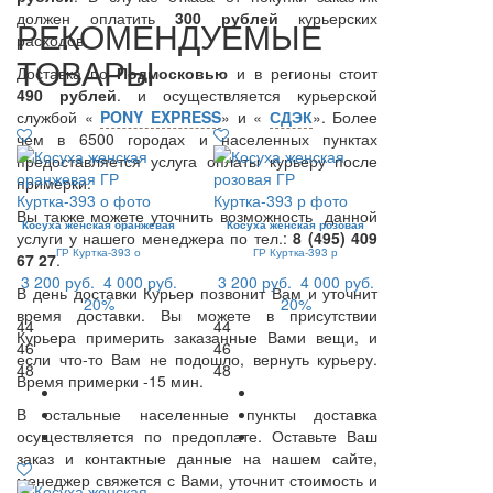
должен оплатить
300
рублей
курьерских
РЕКОМЕНДУЕМЫЕ
расходов.
ТОВАРЫ
Доставка по
Подмосковью
и в регионы стоит
490 рублей
. и осуществляется курьерской
службой «
PONY EXPRESS
» и «
СДЭК
». Более
чем в 6500 городах и населенных пунктах
предоставляется услуга оплаты курьеру после
примерки.
Вы также можете уточнить возможность данной
Косуха женская оранжевая
Косуха женская розовая
услуги у нашего менеджера по тел.:
8 (495) 409
ГР Куртка-393 о
ГР Куртка-393 р
67 27
.
3 200 руб.
4 000 руб.
3 200 руб.
4 000 руб.
В день доставки Курьер позвонит Вам и уточнит
20%
20%
время доставки. Вы можете в присутствии
44
44
Курьера примерить заказанные Вами вещи, и
46
46
если что-то Вам не подошло, вернуть курьеру.
48
48
Время примерки -15 мин.
В остальные населенные пункты доставка
осуществляется по предоплате. Оставьте Ваш
заказ и контактные данные на нашем сайте,
менеджер свяжется с Вами, уточнит стоимость и