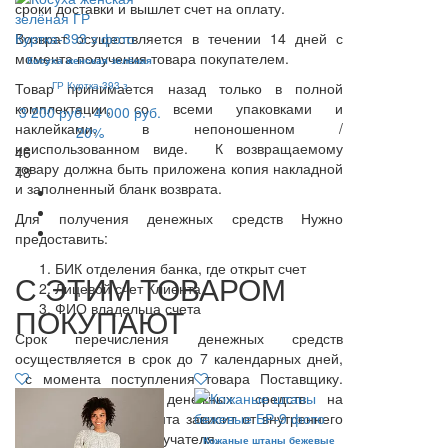
сроки доставки и вышлет счет на оплату.
Возврат осуществляется в течении 14 дней с
момента получения товара покупателем.
Косуха женская зелёная
Товар принимается назад только в полной
ГР Куртка-393 з
комплектации, со всеми упаковками и
3 200 руб.
4 000 руб.
наклейками, в непоношенном /
20%
неиспользованном виде. К возвращаемому
46
товару должна быть приложена копия накладной
48
и заполненный бланк возврата.
Для получения денежных средств Нужно
предоставить:
БИК отделения банка, где открыт счет
С ЭТИМ ТОВАРОМ
Лицевой счет Клиента
ФИО владельца счета
ПОКУПАЮТ
Срок перечисления денежных средств
осуществляется в срок до 7 календарных дней,
с момента поступления товара Поставщику.
Срок зачисления денежных средств на
расчетный счет Клиента зависит от внутреннего
регламента банка-получателя.
Кожаные штаны бежевые