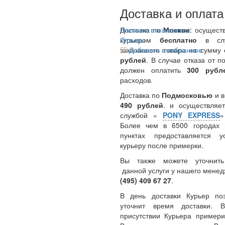
Доставка и оплата
Доставка по
Наличие в магазинах
Москве
: осущест
курьером
Отзывы
бесплатно
в сл
заказанного товара на сумму
Добавить в избранное
рублей
. В случае отказа от п
должен оплатить
300
руб
расходов.
Доставка по
Подмосковью
и 
490 рублей
. и осуществляет
службой «
PONY EXPRESS
Более чем в 6500 городах 
пунктах предоставляется у
курьеру после примерки.
Вы также можете уточнить
данной услуги у нашего менед
(495) 409 67 27
.
В день доставки Курьер по
уточнит время доставки.
присутствии Курьера примери