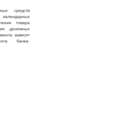
ных средств
7 календарных
ения товара
ния денежных
иента зависит
ента банка-