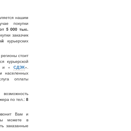
вляется нашим
учае покупки
от 5 000 тыс.
окупки заказчик
лей
курьерских
в регионы стоит
ся курьерской
» и «
СДЭК
».
и населенных
слуга оплаты
 возможность
жера по тел.:
8
звонит Вам и
 Вы можете в
ть заказанные