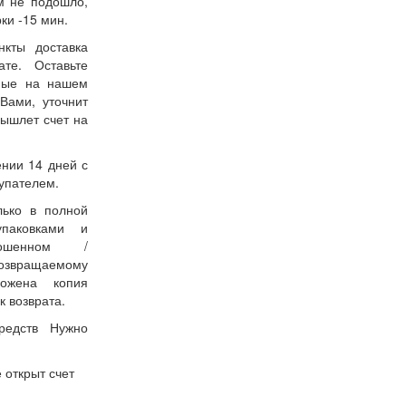
м не подошло,
ки -15 мин.
нкты доставка
ате. Оставьте
нные на нашем
Вами, уточнит
вышлет счет на
ении 14 дней с
упателем.
лько в полной
упаковками и
ошенном /
возвращаемому
ожена копия
к возврата.
редств Нужно
 открыт счет