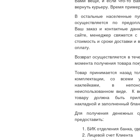
Вами вещи, и если что-то Ва
вернуть курьеру. Время пример
В остальные населенные пу
осуществляется по предопл
Ваш заказ и контактные да
сайте, менеджер свяжется с 
стоимость и сроки доставки и 
оплату.
Возврат осуществляется в теч
момента получения товара пок
Товар принимается назад то
комплектации, со всеми 
наклейками, в непон
неиспользованном виде. К 
товару должна быть прил
накладной и заполненный блан
Для получения денежных с
предоставить:
БИК отделения банка, где
Лицевой счет Клиента