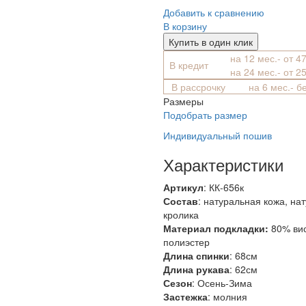
Добавить к сравнению
В корзину
Купить в один клик
на 12 мес.- от 4
В кредит
на 24 мес.- от 2
В рассрочку
на 6 мес.- б
Размеры
Подобрать размер
Индивидуальный пошив
Характеристики
Артикул
: КК-656к
Состав
:
натуральная кожа, на
кролика
Материал подкладки:
80% ви
полиэстер
Длина спинки
: 68см
Длина рукава
: 62см
Сезон
: Осень-Зима
Застежка
: молния