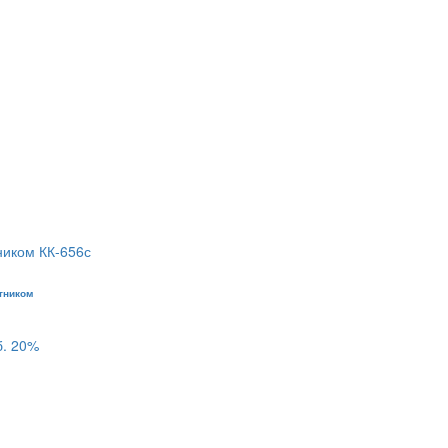
тником
б.
20%