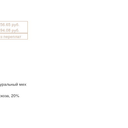
756.65 руб.
594.08 руб.
ез переплат
туральный мех
скоза, 20%