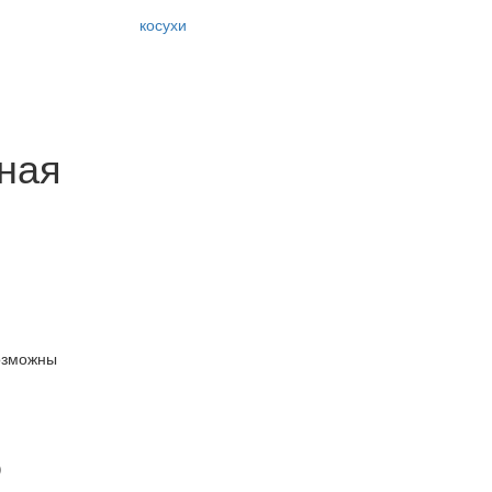
косухи
ная
озможны
)