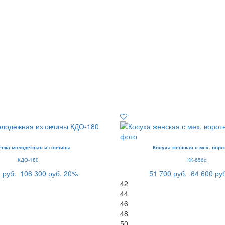
ёнка молодёжная из овчины
Косуха женская с мех. воро
КДО-180
КК-656с
 руб.
106 300 руб.
20%
51 700 руб.
64 600 ру
42
44
46
48
50