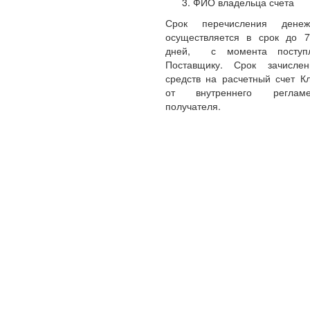
ФИО владельца счета
Срок перечисления денеж
осуществляется в срок до 
дней, с момента поступл
Поставщику. Срок зачисле
средств на расчетный счет Кл
от внутреннего реглам
получателя.