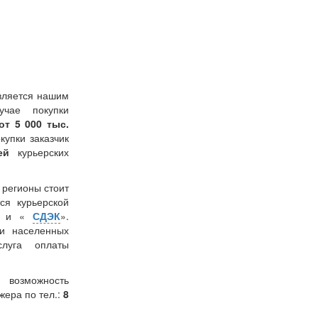
вляется нашим
учае покупки
от 5 000 тыс.
окупки заказчик
лей
курьерских
в регионы стоит
ся курьерской
» и «
СДЭК
».
и населенных
слуга оплаты
 возможность
жера по тел.:
8