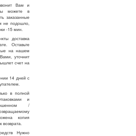
звонит Вам и
 Вы можете в
ть заказанные
м не подошло,
ки -15 мин.
нкты доставка
ате. Оставьте
нные на нашем
Вами, уточнит
вышлет счет на
ении 14 дней с
упателем.
лько в полной
упаковками и
ошенном /
возвращаемому
ожена копия
к возврата.
редств Нужно