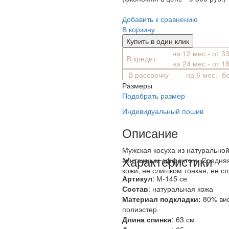
Добавить к сравнению
В корзину
Купить в один клик
на 12 мес.- от 3
В кредит
на 24 мес.- от 1
В рассрочку
на 6 мес.- б
Размеры
Подобрать размер
Индивидуальный пошив
Описание
Мужская косуха из натуральной
Характеристики
винтажным эффектом. Средня
кожи, не слишком тонкая, не с
Артикул
: М-145 се
Состав
:
натуральная кожа
Материал подкладки:
80% ви
полиэстер
Длина спинки
: 63 см