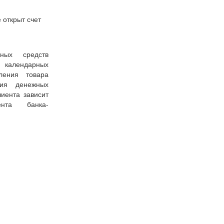
 открыт счет
ных средств
7 календарных
ения товара
ния денежных
иента зависит
ента банка-