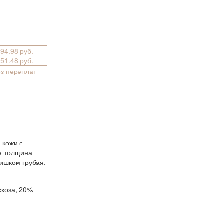
394.98 руб.
851.48 руб.
ез переплат
 кожи с
я толщина
лишком грубая.
скоза, 20%