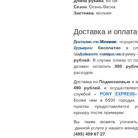
Длина рукава
: 65 см
Сезон
: Осень-Весна
Застежка
: молния
Доставка и оплата
Доставка по
Наличие в магазинах
Москве
: осущест
курьером
Отзывы
бесплатно
в сл
заказанного товара на сумму
Добавить в избранное
рублей
. В случае отказа от п
должен оплатить
300
руб
расходов.
Доставка по
Подмосковью
и 
490 рублей
. и осуществляет
службой «
PONY EXPRESS
Более чем в 6500 городах 
пунктах предоставляется у
курьеру после примерки.
Вы также можете уточнить
данной услуги у нашего менед
(495) 409 67 27
.