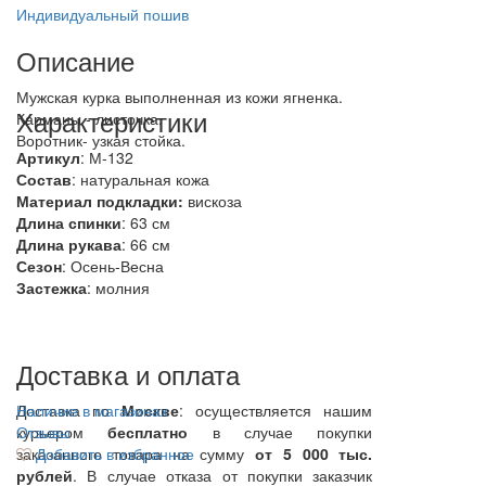
Индивидуальный пошив
Описание
Мужская курка выполненная из кожи ягненка.
Характеристики
Карманы - листочка.
Воротник- узкая стойка.
Артикул
: М-132
Состав
:
натуральная кожа
Материал подкладки:
вискоза
Длина спинки
: 63 см
Длина рукава
: 66 см
Сезон
: Осень-Весна
Застежка
: молния
Доставка и оплата
Доставка по
Наличие в магазинах
Москве
: осуществляется нашим
курьером
Отзывы
бесплатно
в случае покупки
заказанного товара на сумму
Добавить в избранное
от 5 000 тыс.
рублей
. В случае отказа от покупки заказчик