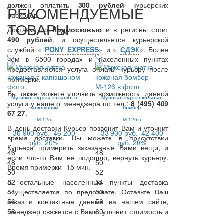
должен оплатить
300
рублей
курьерских
РЕКОМЕНДУЕМЫЕ
расходов.
ТОВАРЫ
Доставка по
Подмосковью
и в регионы стоит
490 рублей
. и осуществляется курьерской
службой «
PONY EXPRESS
» и «
СДЭК
». Более
чем в 6500 городах и населенных пунктах
предоставляется услуга оплаты курьеру после
примерки.
Вы также можете уточнить возможность данной
Мужская куртка кожаная с
Мужская куртка кожаная
услуги у нашего менеджера по тел.:
8 (495) 409
капюшоном
бомбер
67 27
.
М-125
М-126 в
В день доставки Курьер позвонит Вам и уточнит
36 900 руб.
46 200
33 900 руб.
42 400
время доставки. Вы можете в присутствии
руб.
20%
руб.
20%
Курьера примерить заказанные Вами вещи, и
46
48
если что-то Вам не подошло, вернуть курьеру.
48
50
Время примерки -15 мин.
50
52
В остальные населенные пункты доставка
52
54
осуществляется по предоплате. Оставьте Ваш
54
56
заказ и контактные данные на нашем сайте,
56
58
менеджер свяжется с Вами, уточнит стоимость и
58
60