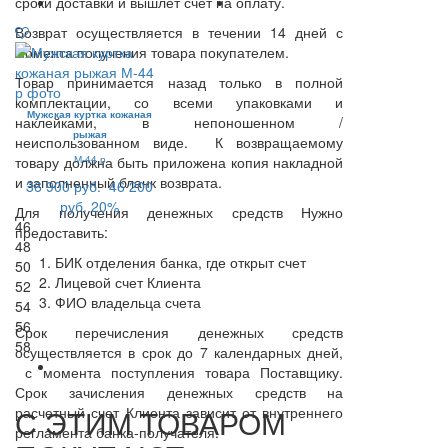
сроки доставки и вышлет счет на оплату.
Возврат осуществляется в течении 14 дней с
момента получения товара покупателем.
Товар принимается назад только в полной
комплектации, со всеми упаковками и
Мужская куртка кожаная
наклейками, в непоношенном /
рыжая
неиспользованном виде. К возвращаемому
товару должна быть приложена копия накладной
М-44 р
и заполненный бланк возврата.
36 900 руб.
46 200
руб.
20%
Для получения денежных средств Нужно
46
предоставить:
48
БИК отделения банка, где открыт счет
50
Лицевой счет Клиента
52
ФИО владельца счета
54
56
Срок перечисления денежных средств
58
осуществляется в срок до 7 календарных дней,
с момента поступления товара Поставщику.
Срок зачисления денежных средств на
С ЭТИМ ТОВАРОМ
расчетный счет Клиента зависит от внутреннего
регламента банка-получателя.