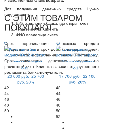
Для получения денежных средств Нужно
С ЭТИМ ТОВАРОМ
предоставить:
БИК отделения банка, где открыт счет
ПОКУПАЮТ
Лицевой счет Клиента
ФИО владельца счета
Срок перечисления денежных средств
осуществляется в срок до 7 календарных дней,
с момента поступления товара Поставщику.
Срок зачисления денежных средств на
Кожаная юбка модная
Юбка кожаная розовая
расчетный счет Клиента зависит от внутреннего
Ю-22 ф
Ю-21 р
регламента банка-получателя.
20 600 руб.
25 700
17 700 руб.
22 100
руб.
20%
руб.
20%
42
42
44
44
46
46
48
48
50
50
52