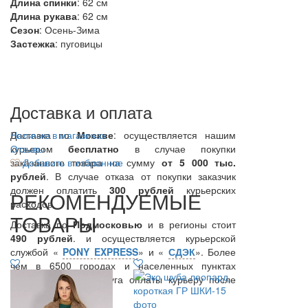
Длина спинки
: 62 см
Длина рукава
: 62 см
Сезон
: Осень-Зима
Застежка
: пуговицы
Доставка и оплата
Доставка по
Наличие в магазинах
Москве
: осуществляется нашим
курьером
Отзывы
бесплатно
в случае покупки
заказанного товара на сумму
Добавить в избранное
от 5 000 тыс.
рублей
. В случае отказа от покупки заказчик
должен оплатить
300
рублей
курьерских
РЕКОМЕНДУЕМЫЕ
расходов.
ТОВАРЫ
Доставка по
Подмосковью
и в регионы стоит
490 рублей
. и осуществляется курьерской
службой «
PONY EXPRESS
» и «
СДЭК
». Более
чем в 6500 городах и населенных пунктах
предоставляется услуга оплаты курьеру после
примерки.