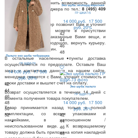
Вы также можете уточнить возможность данной
Эко шуба леопард короткая
услуги у нашего менеджера по тел.:
8 (495) 409
ГР ШКИ-15
67 27
.
14 000 руб.
17 500
В день доставки Курьер позвонит Вам и уточнит
руб.
20%
время доставки. Вы можете в присутствии
42
Курьера примерить заказанные Вами вещи, и
44
если что-то Вам не подошло, вернуть курьеру.
46
Время примерки -15 мин.
48
Пальто эко шуба чебурашка
В остальные населенные пункты доставка
ГР ШДИ-70
осуществляется по предоплате. Оставьте Ваш
заказ и контактные данные на нашем сайте,
14 000 руб.
17 500
менеджер свяжется с Вами, уточнит стоимость и
руб.
20%
сроки доставки и вышлет счет на оплату.
42
Эко шуба пальто
44
Возврат осуществляется в течении 14 дней с
ГР ШДИ-73
46
момента получения товара покупателем.
48
14 000 руб.
17 500
Товар принимается назад только в полной
50
руб.
20%
комплектации, со всеми упаковками и
52
42
наклейками, в непоношенном /
44
неиспользованном виде. К возвращаемому
46
товару должна быть приложена копия накладной
48
и заполненный бланк возврата.