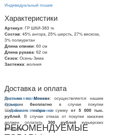
Индивидуальный пошив
Характеристики
Артикул
: ГР ШКИ-383 тк
Состав
:
45% ангора, 25% шерсть, 27% вискоза,
3% полиуретан
Длина спинки
: 60 см
Длина рукава
: 62 см
Сезон
: Осень-Зима
Застежка
: молния
Доставка и оплата
Доставка по
Наличие в магазинах
Москве
: осуществляется нашим
курьером
Отзывы
бесплатно
в случае покупки
заказанного товара на сумму
Добавить в избранное
от 5 000 тыс.
рублей
. В случае отказа от покупки заказчик
должен оплатить
300
рублей
курьерских
РЕКОМЕНДУЕМЫЕ
расходов.