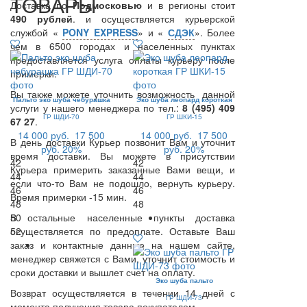
ТОВАРЫ
Доставка по
Подмосковью
и в регионы стоит
490 рублей
. и осуществляется курьерской
службой «
PONY EXPRESS
» и «
СДЭК
». Более
чем в 6500 городах и населенных пунктах
предоставляется услуга оплаты курьеру после
примерки.
Вы также можете уточнить возможность данной
Пальто эко шуба чебурашка
Эко шуба леопард короткая
услуги у нашего менеджера по тел.:
8 (495) 409
ГР ШДИ-70
ГР ШКИ-15
67 27
.
14 000 руб.
17 500
14 000 руб.
17 500
В день доставки Курьер позвонит Вам и уточнит
руб.
20%
руб.
20%
время доставки. Вы можете в присутствии
42
42
Курьера примерить заказанные Вами вещи, и
44
44
если что-то Вам не подошло, вернуть курьеру.
46
46
Время примерки -15 мин.
48
48
В остальные населенные пункты доставка
50
осуществляется по предоплате. Оставьте Ваш
52
заказ и контактные данные на нашем сайте,
менеджер свяжется с Вами, уточнит стоимость и
сроки доставки и вышлет счет на оплату.
Эко шуба пальто
Возврат осуществляется в течении 14 дней с
ГР ШДИ-73
момента получения товара покупателем.