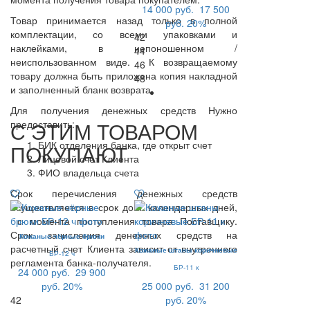
14 000 руб.
17 500
Товар принимается назад только в полной
руб.
20%
комплектации, со всеми упаковками и
42
наклейками, в непоношенном /
44
неиспользованном виде. К возвращаемому
46
товару должна быть приложена копия накладной
48
и заполненный бланк возврата.
Для получения денежных средств Нужно
С ЭТИМ ТОВАРОМ
предоставить:
БИК отделения банка, где открыт счет
ПОКУПАЮТ
Лицевой счет Клиента
ФИО владельца счета
Срок перечисления денежных средств
осуществляется в срок до 7 календарных дней,
с момента поступления товара Поставщику.
Срок зачисления денежных средств на
Кожаные чёрные брюки
расчетный счет Клиента зависит от внутреннего
Кожаные штаны коричневые
БР-12 ч
регламента банка-получателя.
БР-11 к
24 000 руб.
29 900
руб.
20%
25 000 руб.
31 200
42
руб.
20%