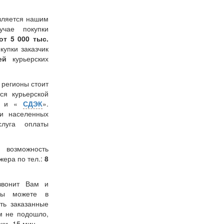
вляется нашим
учае покупки
от 5 000 тыс.
окупки заказчик
лей
курьерских
в регионы стоит
ся курьерской
» и «
СДЭК
».
и населенных
слуга оплаты
 возможность
жера по тел.:
8
звонит Вам и
 Вы можете в
ть заказанные
м не подошло,
ки -15 мин.