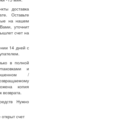
нкты доставка
ате. Оставьте
нные на нашем
Вами, уточнит
вышлет счет на
ении 14 дней с
упателем.
лько в полной
упаковками и
ошенном /
возвращаемому
ожена копия
к возврата.
редств Нужно
 открыт счет