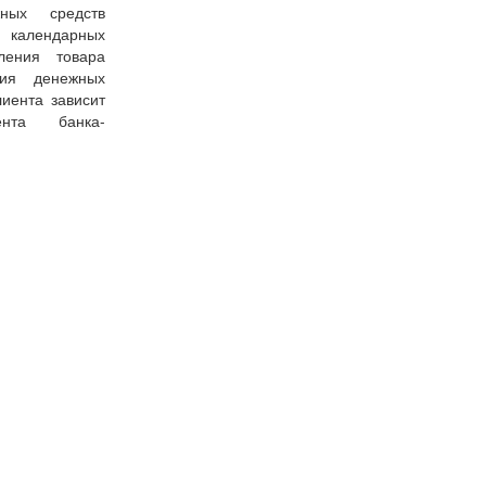
ных средств
7 календарных
ения товара
ния денежных
иента зависит
ента банка-