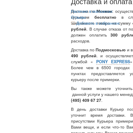
Доставка и оплата
Доставка по
Наличие в магазинах
Москве
: осущест
курьером
Отзывы
бесплатно
в сл
заказанного товара на сумму
Добавить в избранное
рублей
. В случае отказа от п
должен оплатить
300
руб
расходов.
Доставка по
Подмосковью
и 
490 рублей
. и осуществляет
службой «
PONY EXPRESS
Более чем в 6500 городах 
пунктах предоставляется у
курьеру после примерки.
Вы также можете уточнить
данной услуги у нашего менед
(495) 409 67 27
.
В день доставки Курьер по
уточнит время доставки.
присутствии Курьера примери
Вами вещи, и если что-то Ва
вернуть курьеру. Время пример