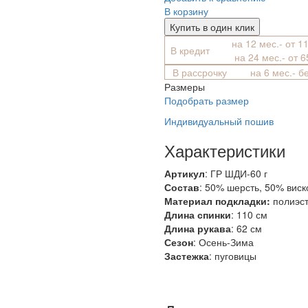
В корзину
Купить в один клик
на 12 мес.- от 1
В кредит
на 24 мес.- от 
В рассрочку
на 6 мес.- б
Размеры
Подобрать размер
Индивидуальный пошив
Характеристики
Артикул
: ГР ШДИ-60 г
Состав
:
50% шерсть, 50% виск
Материал подкладки:
полиэс
Длина спинки
: 110 см
Длина рукава
: 62 см
Сезон
: Осень-Зима
Застежка
: пуговицы