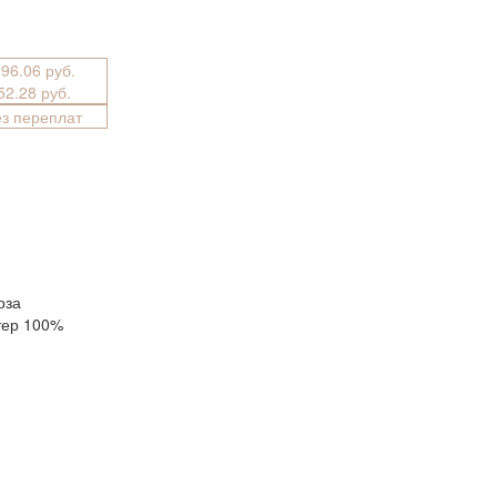
196.06 руб.
652.28 руб.
ез переплат
оза
тер 100%