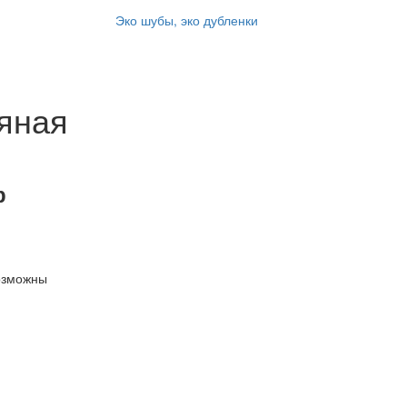
Эко шубы, эко дубленки
яная
р
озможны