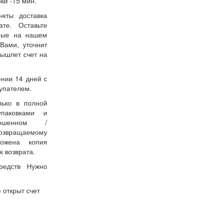
ки -15 мин.
нкты доставка
ате. Оставьте
нные на нашем
Вами, уточнит
вышлет счет на
ении 14 дней с
упателем.
лько в полной
упаковками и
ошенном /
возвращаемому
ожена копия
к возврата.
редств Нужно
 открыт счет