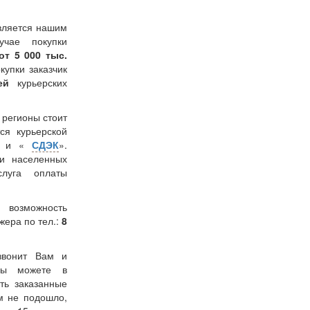
вляется нашим
учае покупки
от 5 000 тыс.
окупки заказчик
лей
курьерских
в регионы стоит
ся курьерской
» и «
СДЭК
».
и населенных
слуга оплаты
 возможность
жера по тел.:
8
звонит Вам и
 Вы можете в
ть заказанные
м не подошло,