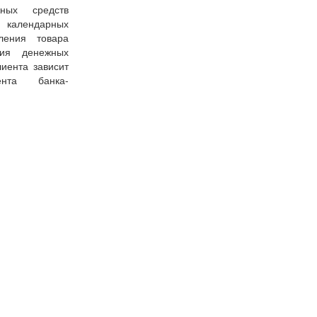
ных средств
7 календарных
ения товара
ния денежных
иента зависит
ента банка-