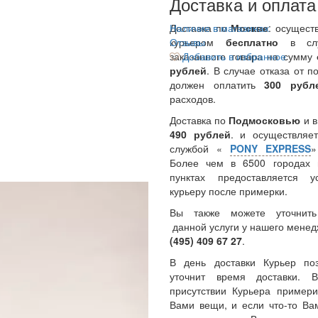
Доставка и оплата
Доставка по
Наличие в магазинах
Москве
: осущест
курьером
Отзывы
бесплатно
в сл
заказанного товара на сумму
Добавить в избранное
рублей
. В случае отказа от п
должен оплатить
300
руб
расходов.
Доставка по
Подмосковью
и 
490 рублей
. и осуществляет
службой «
PONY EXPRESS
Более чем в 6500 городах 
пунктах предоставляется у
курьеру после примерки.
Вы также можете уточнить
данной услуги у нашего менед
(495) 409 67 27
.
В день доставки Курьер по
уточнит время доставки.
присутствии Курьера примери
Вами вещи, и если что-то Ва