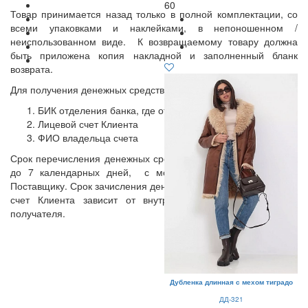
60
Товар принимается назад только в полной комплектации, со
всеми упаковками и наклейками, в непоношенном /
неиспользованном виде. К возвращаемому товару должна
быть приложена копия накладной и заполненный бланк
возврата.
Для получения денежных средств Нужно предоставить:
БИК отделения банка, где открыт счет
Лицевой счет Клиента
ФИО владельца счета
Срок перечисления денежных средств осуществляется в срок
до 7 календарных дней, с момента поступления товара
Поставщику. Срок зачисления денежных средств на расчетный
счет Клиента зависит от внутреннего регламента банка-
получателя.
Дубленка длинная с мехом тиградо
ДД-321