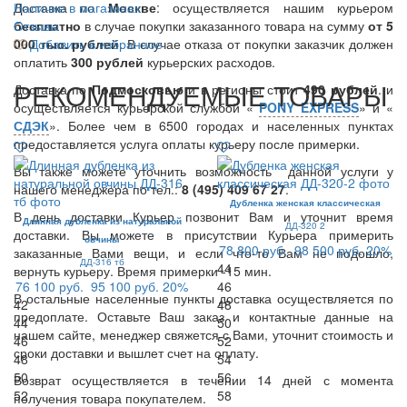
Доставка по
Наличие в магазинах
Москве
: осуществляется нашим курьером
бесплатно
Отзывы
в случае покупки заказанного товара на сумму
от 5
000 тыс. рублей
Добавить в избранное
. В случае отказа от покупки заказчик должен
оплатить
300
рублей
курьерских расходов.
РЕКОМЕНДУЕМЫЕ ТОВАРЫ
Доставка по
Подмосковью
и в регионы стоит
490 рублей
. и
осуществляется курьерской службой «
PONY EXPRESS
» и «
СДЭК
». Более чем в 6500 городах и населенных пунктах
предоставляется услуга оплаты курьеру после примерки.
Вы также можете уточнить возможность данной услуги у
нашего менеджера по тел.:
8 (495) 409 67 27
.
Дубленка женская классическая
В день доставки Курьер позвонит Вам и уточнит время
Длинная дубленка из натуральной
ДД-320 2
доставки. Вы можете в присутствии Курьера примерить
овчины
78 800 руб.
98 500 руб.
20%
заказанные Вами вещи, и если что-то Вам не подошло,
ДД-316 тб
44
вернуть курьеру. Время примерки -15 мин.
76 100 руб.
95 100 руб.
20%
46
В остальные населенные пункты доставка осуществляется по
42
48
предоплате. Оставьте Ваш заказ и контактные данные на
44
50
нашем сайте, менеджер свяжется с Вами, уточнит стоимость и
46
52
сроки доставки и вышлет счет на оплату.
48
54
50
56
Возврат осуществляется в течении 14 дней с момента
52
58
получения товара покупателем.