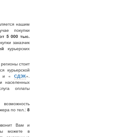
вляется нашим
учае покупки
от 5 000 тыс.
окупки заказчик
лей
курьерских
в регионы стоит
ся курьерской
» и «
СДЭК
».
и населенных
слуга оплаты
 возможность
жера по тел.:
8
звонит Вам и
 Вы можете в