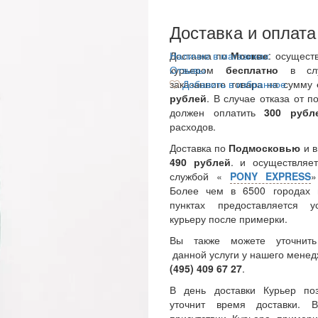
Доставка и оплата
Доставка по
Наличие в магазинах
Москве
: осущест
курьером
Отзывы
бесплатно
в сл
заказанного товара на сумму
Добавить в избранное
рублей
. В случае отказа от п
должен оплатить
300
руб
расходов.
Доставка по
Подмосковью
и 
490 рублей
. и осуществляет
службой «
PONY EXPRESS
Более чем в 6500 городах 
пунктах предоставляется у
курьеру после примерки.
Вы также можете уточнить
данной услуги у нашего менед
(495) 409 67 27
.
В день доставки Курьер по
уточнит время доставки.