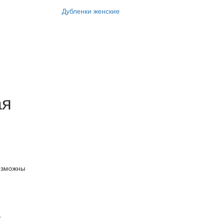
Дубленки женские
ая
озможны
)