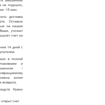
ть заказанные
м не подошло,
ки -15 мин.
нкты доставка
ате. Оставьте
нные на нашем
Вами, уточнит
вышлет счет на
ении 14 дней с
упателем.
лько в полной
упаковками и
ошенном /
возвращаемому
ожена копия
к возврата.
редств Нужно
 открыт счет