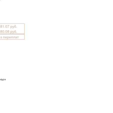
281.07 руб.
880.08 руб.
ез переплат
ины+