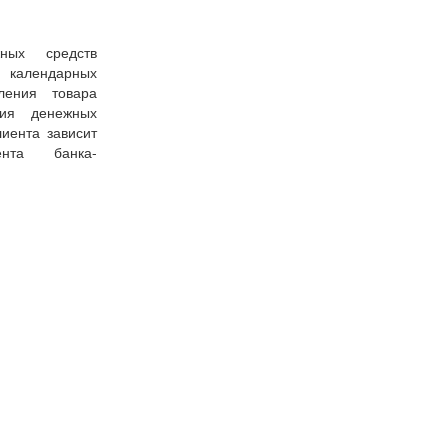
ных средств
7 календарных
ения товара
ния денежных
иента зависит
ента банка-