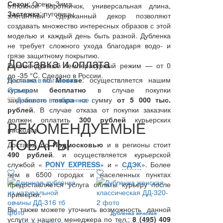
Сезон
: Осень-Зима
отложной воротничок, универсальная длина,
Застежка
: пуговицы
элегантный сдержанный декор позволяют
создавать множество интересных образов с этой
моделью и каждый день быть разной. Дубленка
не требует сложного ухода благодаря водо- и
грязе защитному покрытию.
Доставка и оплата
Рекомендуемый температурный режим — от 0
до -35 °C. Сделано в России.
Доставка по
Наличие в магазинах
Москве
: осуществляется нашим
курьером
Отзывы
бесплатно
в случае покупки
заказанного товара на сумму
Добавить в избранное
от 5 000 тыс.
рублей
. В случае отказа от покупки заказчик
должен оплатить
300
рублей
курьерских
РЕКОМЕНДУЕМЫЕ
расходов.
ТОВАРЫ
Доставка по
Подмосковью
и в регионы стоит
490 рублей
. и осуществляется курьерской
службой «
PONY EXPRESS
» и «
СДЭК
». Более
чем в 6500 городах и населенных пунктах
предоставляется услуга оплаты курьеру после
примерки.
Вы также можете уточнить возможность данной
Дубленка женская
услуги у нашего менеджера по тел.:
8 (495) 409