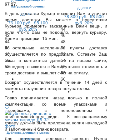
Длинная дубленка из
классическая
67 27
.
натуральной овчины
ДД-320 2
В день доставки Курьер позвонит Вам и уточнит
ДД-316 тб
78 800 руб.
98 500
время доставки. Вы можете в присутствии
76 100 руб.
95 100
руб.
20%
Курьера примерить заказанные Вами вещи, и
руб.
20%
44
если что-то Вам не подошло, вернуть курьеру.
42
46
Время примерки -15 мин.
44
48
В остальные населенные пункты доставка
46
50
осуществляется по предоплате. Оставьте Ваш
48
52
заказ и контактные данные на нашем сайте,
50
54
менеджер свяжется с Вами, уточнит стоимость и
52
56
сроки доставки и вышлет счет на оплату.
58
60
Возврат осуществляется в течении 14 дней с
момента получения товара покупателем.
Товар принимается назад только в полной
комплектации, со всеми упаковками и
наклейками, в непоношенном /
неиспользованном виде. К возвращаемому
товару должна быть приложена копия накладной
и заполненный бланк возврата.
Дубленка длинная с мехом
Для получения денежных средств Нужно
тиградо