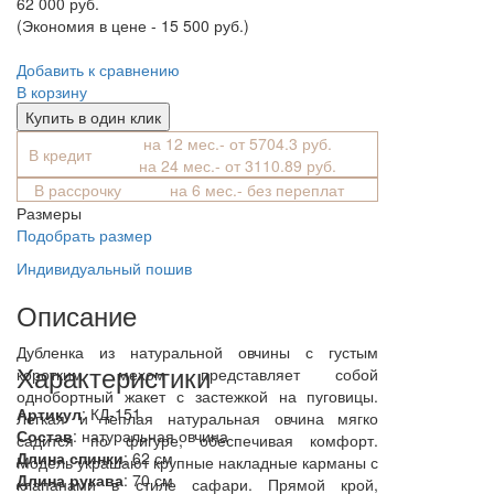
62 000 руб.
(Экономия в цене - 15 500 руб.)
Добавить к сравнению
В корзину
Купить в один клик
на 12 мес.- от 5704.3 руб.
В кредит
на 24 мес.- от 3110.89 руб.
В рассрочку
на 6 мес.- без переплат
Размеры
Подобрать размер
Индивидуальный пошив
Описание
Дубленка из натуральной овчины с густым
Характеристики
коротким мехом представляет собой
однобортный жакет с застежкой на пуговицы.
Артикул
: КД-151
Легкая и теплая натуральная овчина мягко
Состав
:
натуральная овчина
садится по фигуре, обеспечивая комфорт.
Длина спинки
: 62 см
Модель украшают крупные накладные карманы с
Длина рукава
: 70 см
клапанами в стиле сафари. Прямой крой,