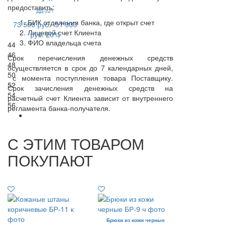
предоставить:
ДД-321
БИК отделения банка, где открыт счет
73 500 руб.
91 900
Лицевой счет Клиента
руб.
20%
ФИО владельца счета
44
46
Срок перечисления денежных средств
48
осуществляется в срок до 7 календарных дней,
50
с момента поступления товара Поставщику.
52
Срок зачисления денежных средств на
54
расчетный счет Клиента зависит от внутреннего
56
регламента банка-получателя.
С ЭТИМ ТОВАРОМ
ПОКУПАЮТ
Брюки из кожи черные