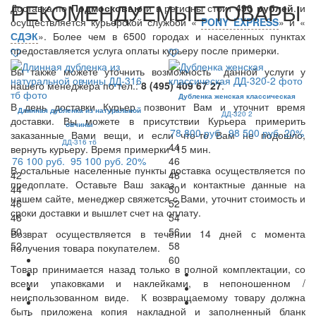
РЕКОМЕНДУЕМЫЕ ТОВАРЫ
Доставка по
Подмосковью
и в регионы стоит
490 рублей
. и
осуществляется курьерской службой «
PONY EXPRESS
» и «
СДЭК
». Более чем в 6500 городах и населенных пунктах
предоставляется услуга оплаты курьеру после примерки.
Вы также можете уточнить возможность данной услуги у
нашего менеджера по тел.:
8 (495) 409 67 27
.
Дубленка женская классическая
В день доставки Курьер позвонит Вам и уточнит время
Длинная дубленка из натуральной
ДД-320 2
доставки. Вы можете в присутствии Курьера примерить
овчины
78 800 руб.
98 500 руб.
20%
заказанные Вами вещи, и если что-то Вам не подошло,
ДД-316 тб
44
вернуть курьеру. Время примерки -15 мин.
76 100 руб.
95 100 руб.
20%
46
В остальные населенные пункты доставка осуществляется по
42
48
предоплате. Оставьте Ваш заказ и контактные данные на
44
50
нашем сайте, менеджер свяжется с Вами, уточнит стоимость и
46
52
сроки доставки и вышлет счет на оплату.
48
54
50
56
Возврат осуществляется в течении 14 дней с момента
52
58
получения товара покупателем.
60
Товар принимается назад только в полной комплектации, со
всеми упаковками и наклейками, в непоношенном /
неиспользованном виде. К возвращаемому товару должна
быть приложена копия накладной и заполненный бланк