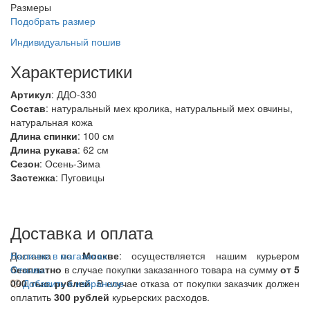
Размеры
Подобрать размер
Индивидуальный пошив
Характеристики
Артикул
: ДДО-330
Состав
:
натуральный мех кролика, натуральный мех овчины,
натуральная кожа
Длина спинки
: 100 см
Длина рукава
: 62 см
Сезон
: Осень-Зима
Застежка
: Пуговицы
Доставка и оплата
Доставка по
Наличие в магазинах
Москве
: осуществляется нашим курьером
бесплатно
Отзывы
в случае покупки заказанного товара на сумму
от 5
000 тыс. рублей
Добавить в избранное
. В случае отказа от покупки заказчик должен
оплатить
300
рублей
курьерских расходов.