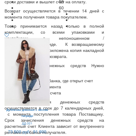
сроки доставки и вышлет счет на оплату.
58
60
Возврат осуществляется в течении 14 дней с
момента получения товара покупателем.
Товар принимается назад только в полной
комплектации, со всеми упаковками и
наклейками, в непоношенном /
неиспользованном виде. К возвращаемому
товару должна быть приложена копия накладной
и заполненный бланк возврата.
Для получения денежных средств Нужно
предоставить:
БИК отделения банка, где открыт счет
Лицевой счет Клиента
ФИО владельца счета
Срок перечисления денежных средств
осуществляется в срок до 7 календарных дней,
Дубленка длинная с мехом
с момента поступления товара Поставщику.
тиградо
Срок зачисления денежных средств на
ДД-321
расчетный счет Клиента зависит от внутреннего
73 500 руб.
91 900
регламента банка-получателя.