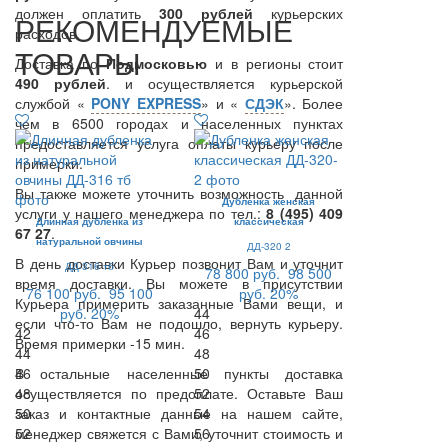
должен оплатить
300
рублей
курьерских
РЕКОМЕНДУЕМЫЕ
расходов.
ТОВАРЫ
Доставка по
Подмосковью
и в регионы стоит
490 рублей
. и осуществляется курьерской
службой «
PONY EXPRESS
» и «
СДЭК
». Более
чем в 6500 городах и населенных пунктах
предоставляется услуга оплаты курьеру после
примерки.
Вы также можете уточнить возможность данной
Дубленка женская
услуги у нашего менеджера по тел.:
8 (495) 409
Длинная дубленка из
классическая
67 27
.
натуральной овчины
ДД-320 2
В день доставки Курьер позвонит Вам и уточнит
ДД-316 тб
78 800 руб.
98 500
время доставки. Вы можете в присутствии
76 100 руб.
95 100
руб.
20%
Курьера примерить заказанные Вами вещи, и
руб.
20%
44
если что-то Вам не подошло, вернуть курьеру.
42
46
Время примерки -15 мин.
44
48
В остальные населенные пункты доставка
46
50
осуществляется по предоплате. Оставьте Ваш
48
52
заказ и контактные данные на нашем сайте,
50
54
менеджер свяжется с Вами, уточнит стоимость и
52
56