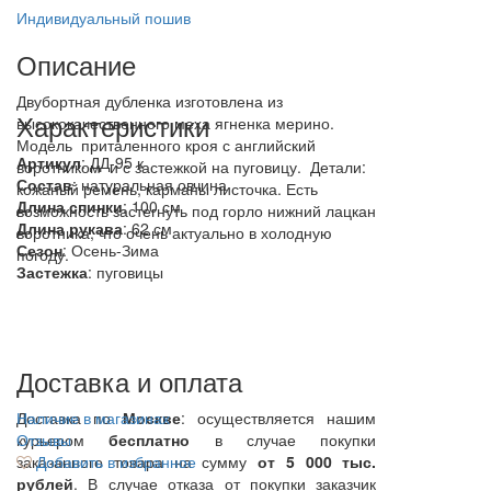
Индивидуальный пошив
Описание
Двубортная дубленка изготовлена из
Характеристики
высококачественного меха ягненка мерино.
Модель приталенного кроя с английский
Артикул
: ДД-95 к
воротником и с застежкой на пуговицу. Детали:
Состав
:
натуральная овчина
кожаный ремень, карманы листочка. Есть
Длина спинки
: 100 см
возможность застегнуть под горло нижний лацкан
Длина рукава
: 62 см
воротника, что очень актуально в холодную
Сезон
: Осень-Зима
погоду.
Застежка
: пуговицы
Доставка и оплата
Доставка по
Наличие в магазинах
Москве
: осуществляется нашим
курьером
Отзывы
бесплатно
в случае покупки
заказанного товара на сумму
Добавить в избранное
от 5 000 тыс.
рублей
. В случае отказа от покупки заказчик