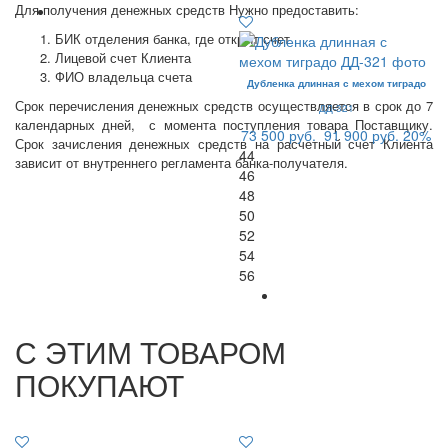
Для получения денежных средств Нужно предоставить:
БИК отделения банка, где открыт счет
Лицевой счет Клиента
ФИО владельца счета
Дубленка длинная с мехом тиградо
Срок перечисления денежных средств осуществляется в срок до 7
ДД-321
календарных дней, с момента поступления товара Поставщику.
73 500 руб.
91 900 руб.
20%
Срок зачисления денежных средств на расчетный счет Клиента
44
зависит от внутреннего регламента банка-получателя.
46
48
50
52
54
56
С ЭТИМ ТОВАРОМ
ПОКУПАЮТ