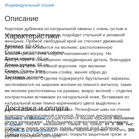
Индивидуальный пошив
Описание
Короткая дубленка из натуральной овчины с очень густым и
Характеристики
теплым мехом. Эта модель подойдет стильной и активной
женщине. Прямой свободный крой не стесняет движений.
Артикул
: КД-156 к
Дубленка застегивается на молнию, расположенную
Состав
:
натуральная овчина
асимметрично, этим модель напоминает косуху. Но
Длина спинки
: 60 см
присутствует и совершенно неординарная деталь: благодаря
Длина рукава
: 66 см
сложному крою отложной воротник при желании
Сезон
: Осень-Зима
превращается в воротник-стойку, меняя образ до
Застежка
: молния
неузнаваемости. Отделка подчеркнуто брутальная: карманы
застегиваются на широкие молнии из темного металла, такие
же молнии расположены на рукавах, вокруг молний – отделка
контрастными вставками из натуральной кожи. Вставками из
натуральной кожи темно-коричневого цвета выделены и
Доставка и оплата
плечевые швы, и швы на рукавах. Рельефные швы на спинке
отделаны декоративной строчкой. Воротник декорирован
Доставка по
Наличие в магазинах
Москве
: осуществляется нашим курьером
бесплатно
двумя ремешками. Небольшими отворотами мехом наружу
в случае покупки заказанного товара на сумму
от 5 000 тыс.
Отзывы
отделаны линия застежки, рукав, нижний край дубленки.
рублей
. В случае отказа от покупки заказчик должен оплатить
300
Добавить в избранное
Поверхность дубленки гладкая, покрыта защитным грязе- и
рублей
курьерских расходов.