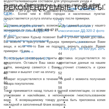
водоотталкивающим составом для упрощения ухода и
РЕКОМЕНДУЕМЫЕ ТОВАРЫ
Доставка по
Подмосковью
и в регионы стоит
490 рублей
. и
увеличения срока службы. Рекомендуемый температурный
осуществляется курьерской службой «
PONY EXPRESS
» и «
режим — от 0 до -35 °C. Сделано в России.
СДЭК
». Более чем в 6500 городах и населенных пунктах
предоставляется услуга оплаты курьеру после примерки.
Вы также можете уточнить возможность данной услуги у нашего
менеджера по тел.:
8 (495) 409 67 27
.
Дубленка женская классическая
В день доставки Курьер позвонит Вам и уточнит время доставки.
Длинная дубленка из натуральной
Вы можете в присутствии Курьера примерить заказанные Вами
ДД-320 2
вещи, и если что-то Вам не подошло, вернуть курьеру. Время
овчины
78 800 руб.
98 500 руб.
20%
примерки -15 мин.
ДД-316 тб
44
В остальные населенные пункты доставка осуществляется по
76 100 руб.
95 100 руб.
20%
46
предоплате. Оставьте Ваш заказ и контактные данные на нашем
42
48
сайте, менеджер свяжется с Вами, уточнит стоимость и сроки
44
50
доставки и вышлет счет на оплату.
46
52
48
54
Возврат осуществляется в течении 14 дней с момента получения
50
56
товара покупателем.
52
58
Товар принимается назад только в полной комплектации, со всеми
60
упаковками и наклейками, в непоношенном /неиспользованном
виде. К возвращаемому товару должна быть приложена копия
накладной и заполненный бланк возврата.