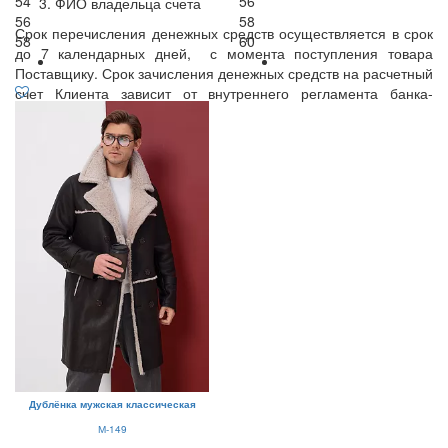
54
56
ФИО владельца счета
56
58
Срок перечисления денежных средств осуществляется в срок
58
60
до 7 календарных дней, с момента поступления товара
Поставщику. Срок зачисления денежных средств на расчетный
счет Клиента зависит от внутреннего регламента банка-
получателя.
Дублёнка мужская классическая
М-149