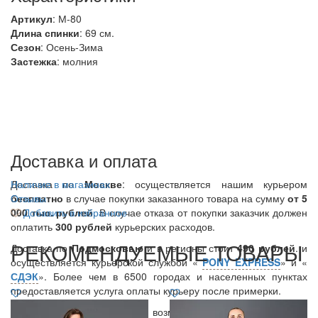
Артикул
: М-80
Длина спинки
: 69 см.
Сезон
: Осень-Зима
Застежка
: молния
Доставка и оплата
Доставка по
Наличие в магазинах
Москве
: осуществляется нашим курьером
бесплатно
Отзывы
в случае покупки заказанного товара на сумму
от 5
000 тыс. рублей
Добавить в избранное
. В случае отказа от покупки заказчик должен
оплатить
300
рублей
курьерских расходов.
РЕКОМЕНДУЕМЫЕ ТОВАРЫ
Доставка по
Подмосковью
и в регионы стоит
490 рублей
. и
осуществляется курьерской службой «
PONY EXPRESS
» и «
СДЭК
». Более чем в 6500 городах и населенных пунктах
предоставляется услуга оплаты курьеру после примерки.
Вы также можете уточнить возможность данной услуги у